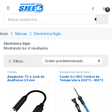
Saltar a la navegación
Saltar al contenido
0
Búsqueda de productos
Inicio
Marcas
Electrónica Siglo
Electrónica Siglo
Mostrando los 4 resultados
Filtros
Cables
Soldadores de Estaño
Adaptador TC a Jack de
Cautín GJ-DH2 Control de
Audífonos 3.5 mm
Temperatura 200°C – 450°C