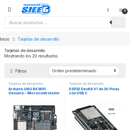
Saltar a la navegación
Saltar al contenido
0
Búsqueda de productos
Inicio
Tarjetas de desarrollo
Tarjetas de desarrollo
Mostrando los 20 resultados
Filtros
Tarjetas de desarrollo
Tarjetas de desarrollo
Arduino UNO R4 WiFi
ESP32 DevKit V1 de 30 Pines
Genuino – Microcontrolador
con USB C
32-bit con WiFi y Bluetooth