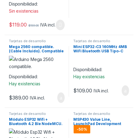
Disponibilidad:
Sin existencias
$
119.00
IVA incl.
$
159.00
Tarjetas de desarrollo
Tarjetas de desarrollo
Mega 2560 compatible.
Mini ESP32-C3 160MHz 4MB
(Cable Incluido). Compatible
WiFi Bluetooth USB Tipo-C
con Arduino.
Disponibilidad:
Disponibilidad:
Hay existencias
Hay existencias
$
109.00
IVA incl.
$
389.00
IVA incl.
Tarjetas de desarrollo
Tarjetas de desarrollo
Módulo ESP32 Wifi +
MSP430 Value Line,
Bluetooth 4.2 Ble NodeMCU.
LaunchPad Development
Tool
-
50%