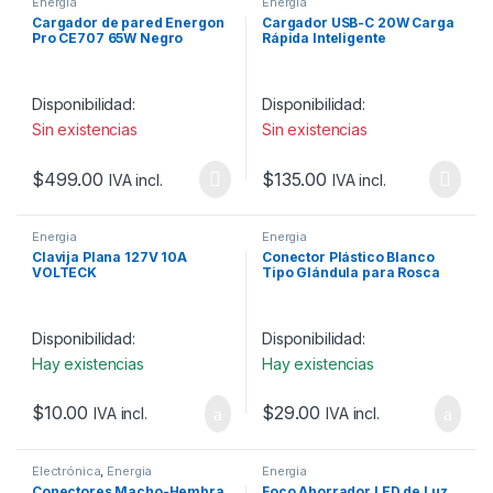
Energia
Energia
Cargador de pared Energon
Cargador USB-C 20W Carga
Pro CE707 65W Negro
Rápida Inteligente
Disponibilidad:
Disponibilidad:
Sin existencias
Sin existencias
$
499.00
$
135.00
IVA incl.
IVA incl.
Energia
Energia
Clavija Plana 127V 10A
Conector Plástico Blanco
VOLTECK
Tipo Glándula para Rosca
NPT 3/4″
Disponibilidad:
Disponibilidad:
Hay existencias
Hay existencias
$
10.00
$
29.00
IVA incl.
IVA incl.
Electrónica
,
Energia
Energia
Conectores Macho-Hembra
Foco Ahorrador LED de Luz