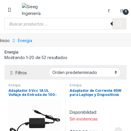
Saltar a la navegación
Saltar al contenido
0
Búsqueda de productos
Inicio
Energia
Energia
Mostrando 1–20 de 52 resultados
Filtros
Energia
Energia
Adaptador 5 Vcc 1A UL
Adaptador de Corriente 65W
Voltaje de Entrada de 100-
para Laptops y Dispositivos
240 Vca Para uso, solo en
Móviles | Perfect Choice
lectores biométricos de 5
Vcc de la marca ZK
Disponibilidad:
Sin existencias