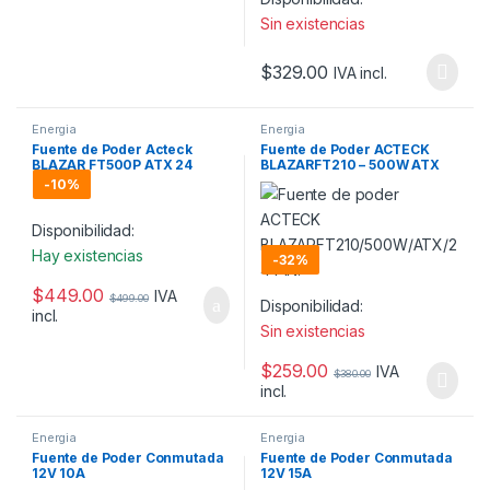
Sin existencias
$
329.00
IVA incl.
Energia
Energia
Fuente de Poder Acteck
Fuente de Poder ACTECK
BLAZAR FT500P ATX 24
BLAZARFT210 – 500W ATX
Pines
24 Pines
-
10%
Disponibilidad:
Hay existencias
-
32%
$
449.00
IVA
$
499.00
Disponibilidad:
incl.
Sin existencias
$
259.00
IVA
$
380.00
incl.
Energia
Energia
Fuente de Poder Conmutada
Fuente de Poder Conmutada
12V 10A
12V 15A