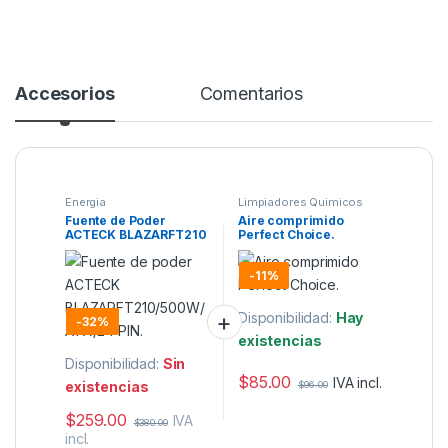
Accesorios
Comentarios
Energia
Limpiadores Quimicos
Fuente de Poder
Aire comprimido
ACTECK BLAZARFT210
Perfect Choice.
– 500W ATX 24 Pines
-
11%
Disponibilidad:
Hay
-
32%
existencias
Disponibilidad:
Sin
$
85.00
IVA incl.
existencias
$
96.00
$
259.00
IVA
$
380.00
incl.