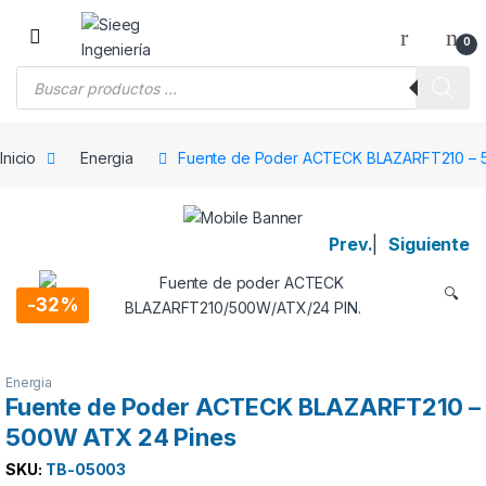
Saltar a la navegación
Saltar al contenido
0
Búsqueda de productos
Inicio
Energia
Fuente de Poder ACTECK BLAZARFT210 – 
Prev.
|
Siguiente
🔍
-
32%
Energia
Fuente de Poder ACTECK BLAZARFT210 –
500W ATX 24 Pines
SKU:
TB-05003