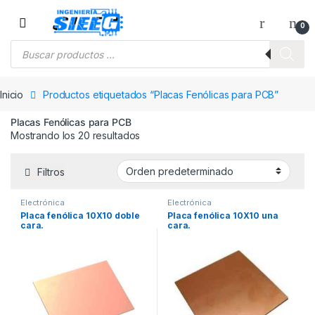
Saltar a la navegación
Saltar al contenido
0
Búsqueda de productos
Inicio
Productos etiquetados “Placas Fenólicas para PCB”
Placas Fenólicas para PCB
Mostrando los 20 resultados
Filtros
Electrónica
Electrónica
Placa fenólica 10X10 doble
Placa fenólica 10X10 una
cara.
cara.