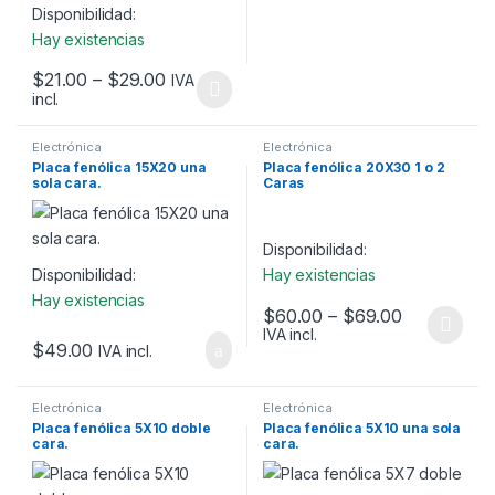
Disponibilidad:
Hay existencias
$
21.00
–
$
29.00
IVA
incl.
Este producto tiene múltiples variantes. Las opciones se pueden
Electrónica
Electrónica
Placa fenólica 15X20 una
Placa fenólica 20X30 1 o 2
sola cara.
Caras
Disponibilidad:
Disponibilidad:
Hay existencias
Hay existencias
$
60.00
–
$
69.00
IVA incl.
Este producto tiene múltiples v
$
49.00
IVA incl.
Electrónica
Electrónica
Placa fenólica 5X10 doble
Placa fenólica 5X10 una sola
cara.
cara.