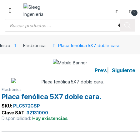
Saltar a la navegación
Saltar al contenido
0
Búsqueda de productos
Inicio
Electrónica
Placa fenólica 5X7 doble cara.
Prev.
|
Siguiente
Electrónica
Placa fenólica 5X7 doble cara.
SKU:
PLC572CSP
Clave SAT:
32131000
Disponibilidad:
Hay existencias