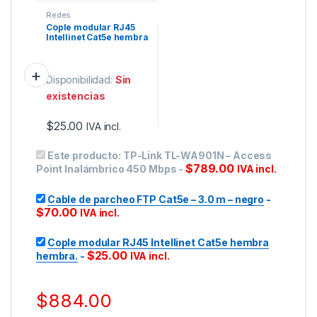
Redes
Cople modular RJ45
Intellinet Cat5e hembra
hembra.
Disponibilidad:
Sin
existencias
$
25.00
IVA incl.
Este producto:
TP-Link TL-WA901N – Access
$
789.00
Point Inalámbrico 450 Mbps
-
IVA incl.
Cable de parcheo FTP Cat5e – 3.0 m – negro
-
$
70.00
IVA incl.
Cople modular RJ45 Intellinet Cat5e hembra
$
25.00
hembra.
-
IVA incl.
$
884.00