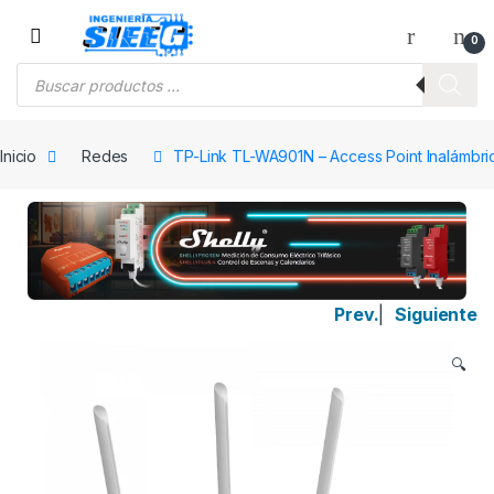
Saltar a la navegación
Saltar al contenido
0
Búsqueda de productos
Inicio
Redes
TP-Link TL-WA901N – Access Point Inalámbr
Prev.
|
Siguiente
🔍