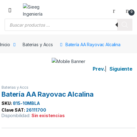
Saltar a la navegación
Saltar al contenido
0
Búsqueda de productos
Inicio
Baterias y Accs
Batería AA Rayovac Alcalina
Prev.
|
Siguiente
Baterias y Accs
Batería AA Rayovac Alcalina
SKU:
815-10MBLA
Clave SAT:
26111700
Disponibilidad:
Sin existencias