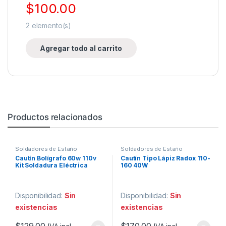
$
100.00
2
elemento(s)
Agregar todo al carrito
Productos relacionados
Soldadores de Estaño
Soldadores de Estaño
Cautín Bolígrafo 60w 110v
Cautín Tipo Lápiz Radox 110-
Kit Soldadura Eléctrica
160 40W
Ajustable Con Puntas
Disponibilidad:
Sin
Disponibilidad:
Sin
existencias
existencias