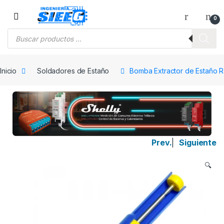
Saltar a la navegación
Saltar al contenido
0
Búsqueda de productos
Inicio
Soldadores de Estaño
Bomba Extractor de Estaño 
Prev.
|
Siguiente
🔍