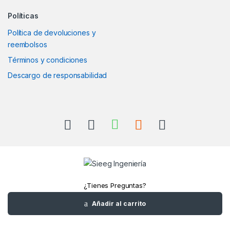
Políticas
Política de devoluciones y
reembolsos
Términos y condiciones
Descargo de responsabilidad
¿Tienes Preguntas?
Llámanos
Añadir al carrito
+52(961)1180157