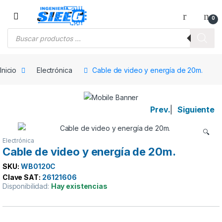
Saltar a la navegación
Saltar al contenido
0
Búsqueda de productos
Inicio
Electrónica
Cable de video y energía de 20m.
Prev.
|
Siguiente
🔍
Electrónica
Cable de video y energía de 20m.
SKU:
WB0120C
Clave SAT:
26121606
Disponibilidad:
Hay existencias