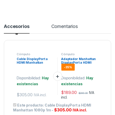
Accesorios
Comentarios
Cómputo
Cómputo
Cable DisplayPort a
Adaptador Manhattan
HDMI Manhattan
DisplayPort a HDMI
1080p 1m
Pasivo (DisplayPort
-
35%
Macho / HDMI
Hembra).
Disponibilidad:
Hay
Disponibilidad:
Hay
existencias
existencias
$
189.00
IVA
$
289.00
$
305.00
IVA incl.
incl.
Este producto:
Cable DisplayPort a HDMI
$
305.00
Manhattan 1080p 1m
-
IVA incl.