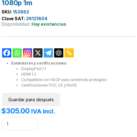
1080p 1m
SKU:
152662
Clave SAT:
26121604
Disponibilidad:
Hay existencias
Estándares y certificaciones:
DisplayPort 1.1
HDMI 1.2
Compatible con HDCP para contenido protegido
Certificaciones FCC, CE y RoHS
Guardar para después
$
305.00
IVA incl.
Cable DisplayPort a HDMI Manhattan 1080p 1m cantidad