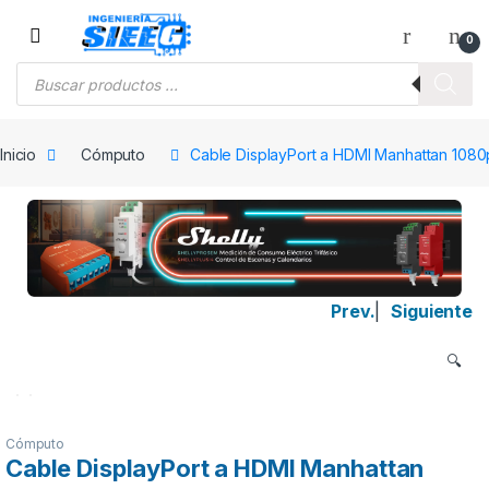
Saltar a la navegación
Saltar al contenido
0
Búsqueda de productos
Inicio
Cómputo
Cable DisplayPort a HDMI Manhattan 1080
Prev.
|
Siguiente
🔍
Cómputo
Cable DisplayPort a HDMI Manhattan