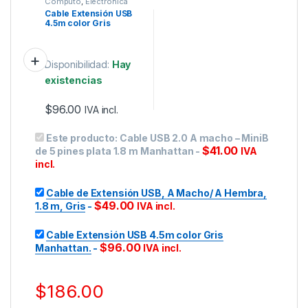
Cómputo
,
Electrónica
Cable Extensión USB
4.5m color Gris
Manhattan.
Disponibilidad:
Hay
existencias
$
96.00
IVA incl.
Este producto:
Cable USB 2.0 A macho – MiniB
$
41.00
de 5 pines plata 1.8 m Manhattan
-
IVA
incl.
Cable de Extensión USB, A Macho/ A Hembra,
$
49.00
1.8 m, Gris
-
IVA incl.
Cable Extensión USB 4.5m color Gris
$
96.00
Manhattan.
-
IVA incl.
$
186.00