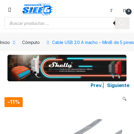
Saltar a la navegación
Saltar al contenido
0
Búsqueda de productos
Inicio
Cómputo
Cable USB 2.0 A macho – MiniB de 5 pines
Prev.
|
Siguiente
🔍
-
11%