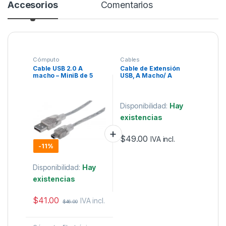
Accesorios
Comentarios
Cómputo
Cables
Cable USB 2.0 A
Cable de Extensión
macho – MiniB de 5
USB, A Macho/ A
pines plata 1.8 m
Hembra, 1.8 m, Gris
Manhattan
Disponibilidad:
Hay
existencias
$
49.00
IVA incl.
-
11%
Disponibilidad:
Hay
existencias
$
41.00
IVA incl.
$
46.00