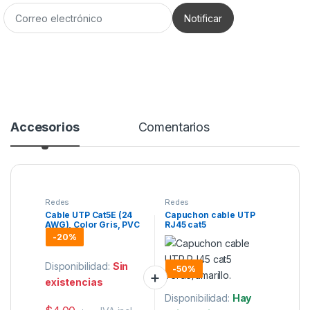
Accesorios
Comentarios
Redes
Redes
Cable UTP Cat5E (24
Capuchon cable UTP
AWG), Color Gris, PVC
RJ45 cat5
(CM), uso en Interior,
verde/amarillo.
-
20%
CCA / 1 metro
Disponibilidad:
Sin
-
50%
existencias
Disponibilidad:
Hay