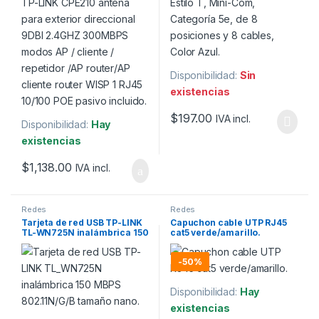
Disponibilidad:
Sin
existencias
$
197.00
IVA incl.
Disponibilidad:
Hay
existencias
$
1,138.00
IVA incl.
Redes
Redes
Tarjeta de red USB TP-LINK
Capuchon cable UTP RJ45
TL-WN725N inalámbrica 150
cat5 verde/amarillo.
MBPS 802.11N/G/B tamaño
nano.
-
50%
Disponibilidad:
Hay
existencias