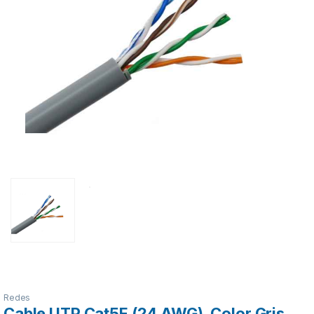
Redes
Cable UTP Cat5E (24 AWG), Color Gris,