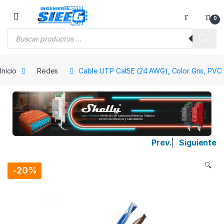
Saltar a la navegación
Saltar al contenido
0
Búsqueda de productos
Inicio
Redes
Cable UTP Cat5E (24 AWG), Color Gris, PVC (
Prev.
|
Siguiente
🔍
-
20%