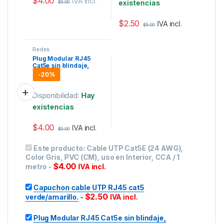
$
4.00
IVA incl.
existencias
$
5.00
$
2.50
IVA incl.
$
5.00
Redes
Plug Modular RJ45
Cat5e sin blindaje,
chapado de oro a 30
-
20%
micras para
durabilidad extrema, 1
pieza
Disponibilidad:
Hay
existencias
$
4.00
IVA incl.
$
5.00
Este producto:
Cable UTP Cat5E (24 AWG),
Color Gris, PVC (CM), uso en Interior, CCA / 1
$
4.00
metro
-
IVA incl.
Capuchon cable UTP RJ45 cat5
$
2.50
verde/amarillo.
-
IVA incl.
Plug Modular RJ45 Cat5e sin blindaje,