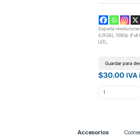
Soporta resolucion
(UXGA), 1080p (Full
LED,.
Guardar para de
$
30.00
IVA 
Cable VGA de 1.8m.
Accesorios
Comen