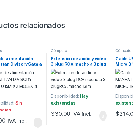
uctos relacionados
to
Cómputo
Cómputo
de alimentación
Extension de audio y video
Cable U
tan Divisory Sata a
3 plug RCA macho a 3 plug
Micro B 
x2 Molex 4 pines.
RCA macho 1.8m.
Disponibilidad:
Hay
Disponibi
bilidad:
Sin
existencias
existen
ncias
$
30.00
$
214.
IVA incl.
00
IVA incl.