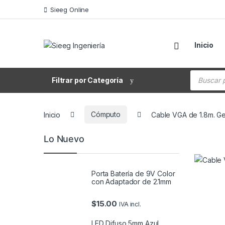
Saltar a la navegación
Saltar al contenido
Sieeg Online
Inicio
Búsqueda
Filtrar por Categoría
Inicio
Cómputo
Cable VGA de 1.8m. G
Lo Nuevo
Porta Batería de 9V Color
con Adaptador de 2.1mm
$
15.00
IVA incl.
LED Difuso 5mm Azul