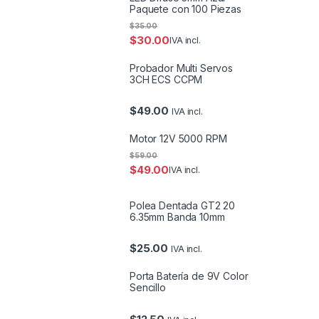
Paquete con 100 Piezas
$
35.00
$
30.00
IVA incl.
Probador Multi Servos
3CH ECS CCPM
$
49.00
IVA incl.
Motor 12V 5000 RPM
$
59.00
$
49.00
IVA incl.
Polea Dentada GT2 20
6.35mm Banda 10mm
$
25.00
IVA incl.
Porta Batería de 9V Color
Sencillo