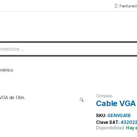
Facturac
 de productos
enérico
Cómputo
🔍
Cable VGA 
SKU:
GENVGA18
Clave SAT:
43202
Disponibilidad:
Hay 