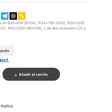
es en 800×600 (SVGA), 1024×768 (XGA), 1600×1200
 HD), 1920×1200 (WUXGA), y de alta resolución LCD y
spués
incl.
 Genérico cantidad
Añadir al carrito
tarios