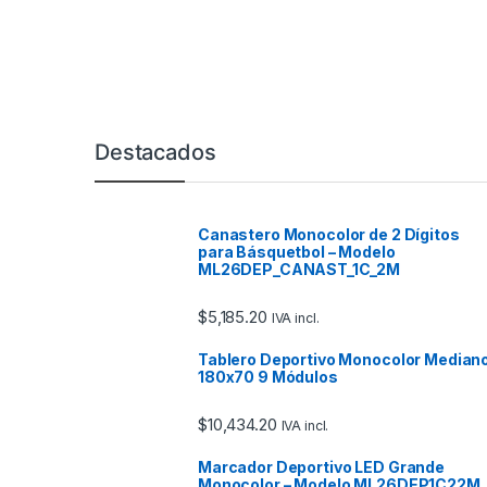
Marcas De Carrusel
Destacados
Canastero Monocolor de 2 Dígitos
para Básquetbol – Modelo
ML26DEP_CANAST_1C_2M
$
5,185.20
IVA incl.
Tablero Deportivo Monocolor Median
180x70 9 Módulos
$
10,434.20
IVA incl.
Marcador Deportivo LED Grande
Monocolor – Modelo ML26DEP1C22M