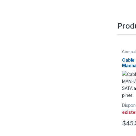
Prod
Cómpu
Cable 
Manhat
0.16m 
Disponi
existe
$
45.