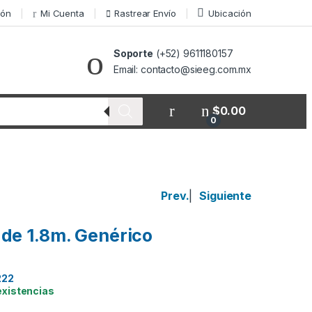
ión
Mi Cuenta
Rastrear Envío
Ubicación
Soporte
(+52) 9611180157
Email: contacto@sieeg.com.mx
$
0.00
0
Prev.
|
Siguiente
de 1.8m. Genérico
222
existencias