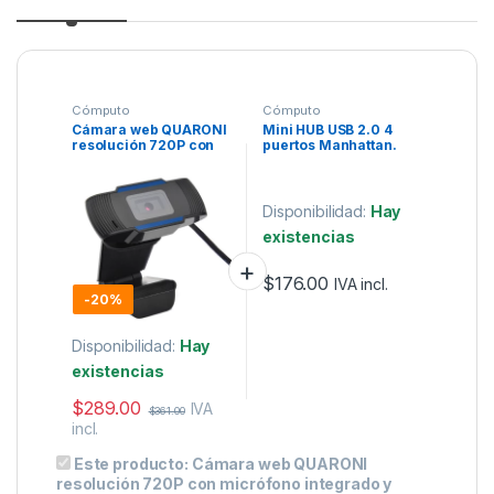
Cómputo
Cómputo
Cámara web QUARONI
Mini HUB USB 2.0 4
resolución 720P con
puertos Manhattan.
micrófono integrado y
conexión USB.
Disponibilidad:
Hay
existencias
$
176.00
IVA incl.
-
20%
Disponibilidad:
Hay
existencias
$
289.00
IVA
$
361.00
incl.
Este producto:
Cámara web QUARONI
resolución 720P con micrófono integrado y