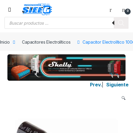
Saltar a la navegación
Saltar al contenido
0
Búsqueda de productos
Inicio
Capacitores Electrolíticos
Capacitor Electrolítico 10
Prev.
|
Siguiente
🔍