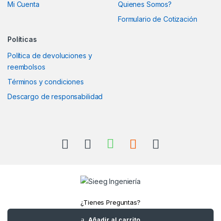
Mi Cuenta
Quienes Somos?
Formulario de Cotización
Políticas
Política de devoluciones y
reembolsos
Términos y condiciones
Descargo de responsabilidad
¿Tienes Preguntas?
Llámanos
Añadir al carrito
+52(961)1180157