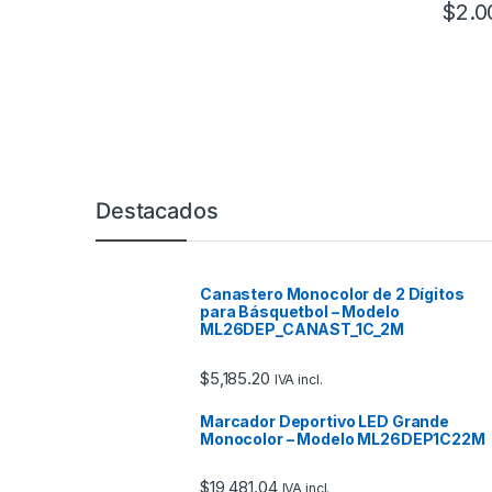
$
2.0
Marcas De Carrusel
Destacados
Canastero Monocolor de 2 Dígitos
para Básquetbol – Modelo
ML26DEP_CANAST_1C_2M
$
5,185.20
IVA incl.
Marcador Deportivo LED Grande
Monocolor – Modelo ML26DEP1C22M
$
19,481.04
IVA incl.