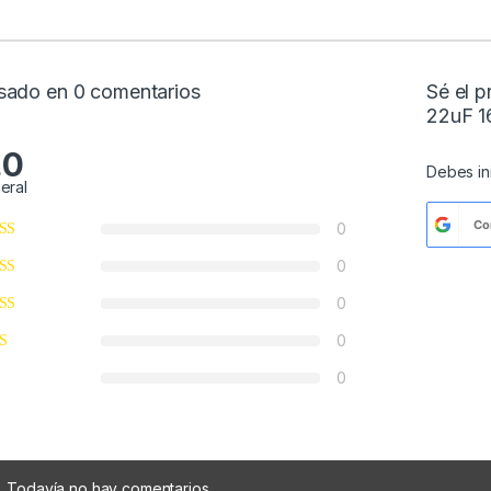
sado en 0 comentarios
Sé el p
22uF 1
.0
Debes
i
eral
Co
0
0
0
0
0
Todavía no hay comentarios.