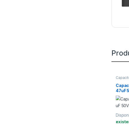
Prod
Capacito
Capaci
47uF 
Disponi
existe