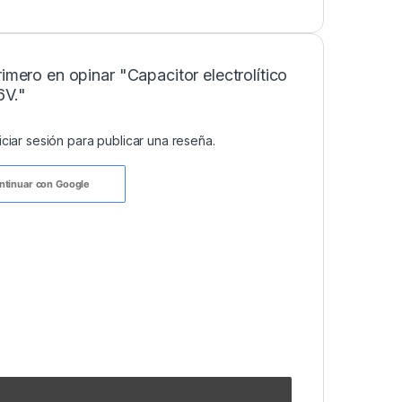
rimero en opinar "Capacitor electrolítico
6V."
niciar sesión
para publicar una reseña.
ntinuar con
Google