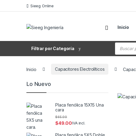
Saltar a la navegación
Saltar al contenido
Sieeg Online
Inicio
Búsqueda
Filtrar por Categoría
Inicio
Capacitores Electrolíticos
Capaci
Lo Nuevo
Placa fenólica 15X15 Una
cara
$
65.00
$
49.00
IVA incl.
Placa fenólica 5X5 Doble