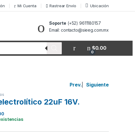
ión
Mi Cuenta
Rastrear Envío
Ubicación
Soporte
(+52) 9611180157
Email: contacto@sieeg.com.mx
$
0.00
0
Prev.
|
Siguiente
cos
lectrolítico 22uF 16V.
00
existencias