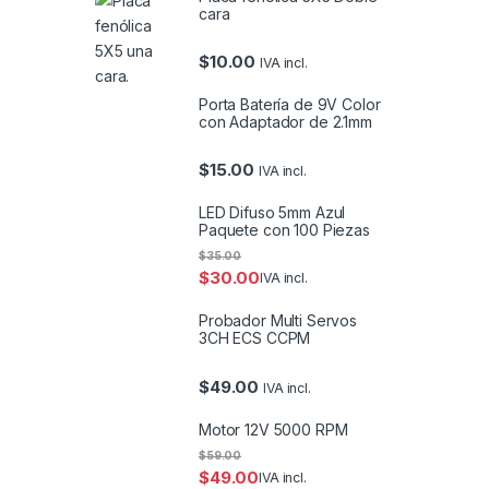
cara
$
10.00
IVA incl.
Porta Batería de 9V Color
con Adaptador de 2.1mm
$
15.00
IVA incl.
LED Difuso 5mm Azul
Paquete con 100 Piezas
$
35.00
$
30.00
IVA incl.
Probador Multi Servos
3CH ECS CCPM
$
49.00
IVA incl.
Motor 12V 5000 RPM
$
59.00
$
49.00
IVA incl.