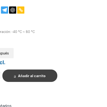
ación: -40 °C ~ 80 °C
spués
cl.
tico 22uF 16V. cantidad
Añadir al carrito
tarios