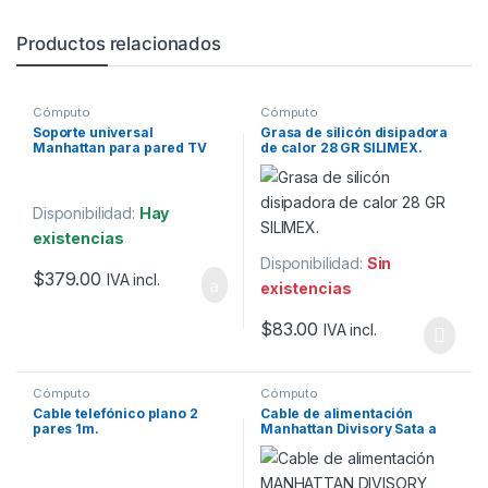
Productos relacionados
Cómputo
Cómputo
Soporte universal
Grasa de silicón disipadora
Manhattan para pared TV
de calor 28 GR SILIMEX.
32″ a 55″.
Disponibilidad:
Hay
existencias
Disponibilidad:
Sin
$
379.00
IVA incl.
existencias
$
83.00
IVA incl.
Cómputo
Cómputo
Cable telefónico plano 2
Cable de alimentación
pares 1m.
Manhattan Divisory Sata a
0.16m x2 Molex 4 pines.