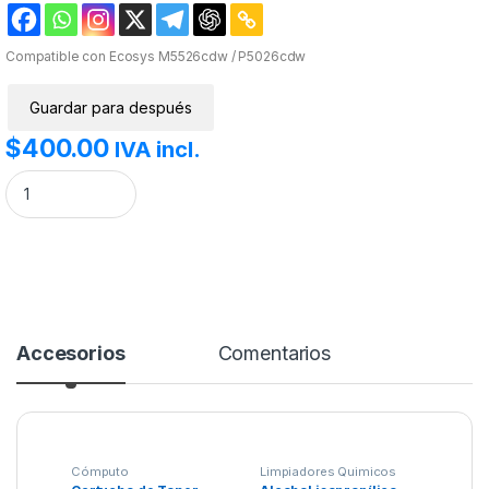
Compatible con Ecosys M5526cdw / P5026cdw
Guardar para después
$
400.00
IVA incl.
Cartucho de Toner compatible AT-KTK5242C CYAN cantidad
Accesorios
Comentarios
Cómputo
Limpiadores Quimicos