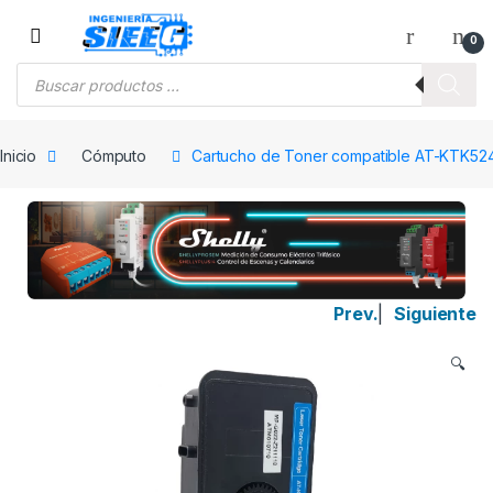
Saltar a la navegación
Saltar al contenido
0
Búsqueda de productos
Inicio
Cómputo
Cartucho de Toner compatible AT-KTK5
Prev.
|
Siguiente
🔍