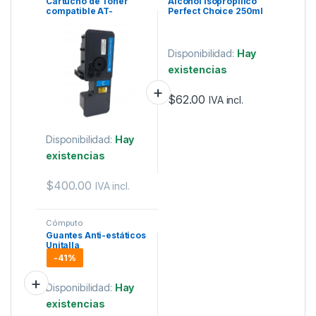
Cartucho de Toner
Alcohol isopropílico
compatible AT-
Perfect Choice 250ml
KTK5242C CYAN
Disponibilidad:
Hay
existencias
$
62.00
IVA incl.
Disponibilidad:
Hay
existencias
$
400.00
IVA incl.
Cómputo
Guantes Anti-estáticos
Unitalla
-
41%
Disponibilidad:
Hay
existencias