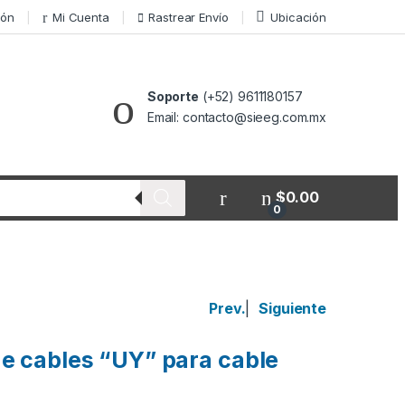
ión
Mi Cuenta
Rastrear Envío
Ubicación
Soporte
(+52) 9611180157
Email: contacto@sieeg.com.mx
$
0.00
0
Prev.
|
Siguiente
e cables “UY” para cable