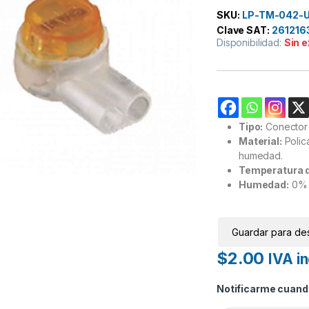
SKU:
LP-TM-042-
Clave SAT:
261216
Disponibilidad:
Sin 
Tipo:
Conector 
Material:
Polic
humedad.
Temperatura d
Humedad:
0% 
Guardar para de
$
2.00
IVA in
Notificarme cuando