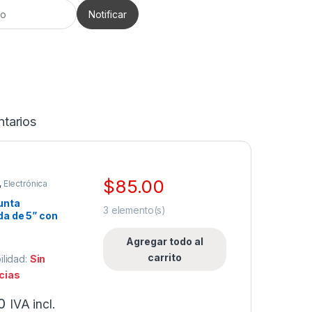
tarios
$
85.00
,
Electrónica
unta
3
elemento(s)
a de 5” con
Forrado
o.
Agregar todo al
carrito
ilidad:
Sin
cias
0
IVA incl.