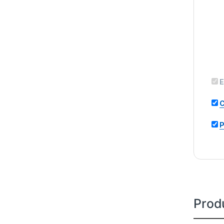
E
C
P
Prod