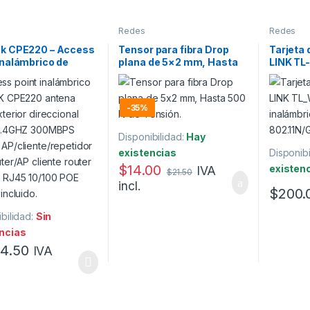
Redes
Redes
nk CPE220 – Access
Tensor para fibra Drop
Tarjeta 
Inalámbrico de
plana de 5×2 mm, Hasta
LINK T
ior 2.4GHz 300Mbps
500 N de Tensión.
inalámb
802.11N
-
35%
Disponibilidad:
Hay
existencias
Disponibi
$
14.00
existen
IVA
$
21.50
incl.
$
200.
bilidad:
Sin
ncias
14.50
IVA