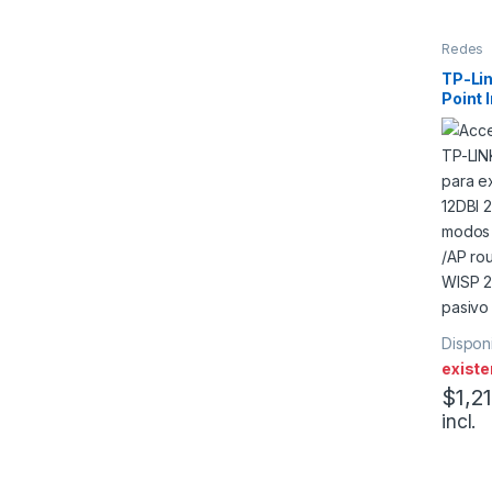
Redes
TP-Li
Point 
Exter
12dBi
Disponi
existe
$
1,2
incl.