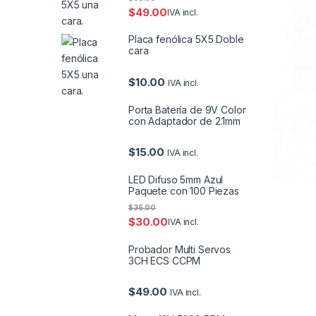
$
49.00
IVA incl.
Placa fenólica 5X5 Doble
cara
$
10.00
IVA incl.
Porta Batería de 9V Color
con Adaptador de 2.1mm
$
15.00
IVA incl.
LED Difuso 5mm Azul
Paquete con 100 Piezas
$
35.00
$
30.00
IVA incl.
Probador Multi Servos
3CH ECS CCPM
$
49.00
IVA incl.