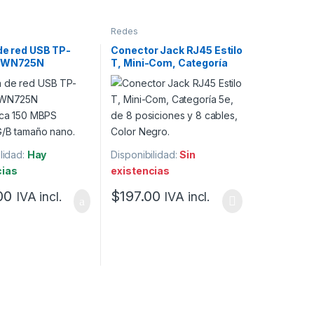
Redes
de red USB TP-
Conector Jack RJ45 Estilo
L-WN725N
T, Mini-Com, Categoría
rica 150 MBPS
5e, de 8 posiciones y 8
/G/B tamaño nano.
cables, Color Negro.
lidad:
Hay
Disponibilidad:
Sin
cias
existencias
00
$
197.00
IVA incl.
IVA incl.