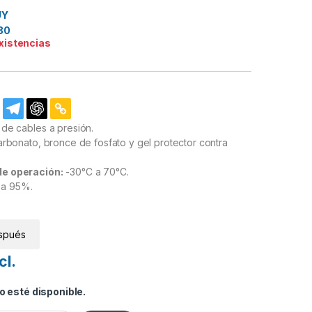
UY
30
existencias
de cables a presión.
arbonato, bronce de fosfato y gel protector contra
e operación:
-30°C a 70°C.
a 95%.
spués
cl.
 esté disponible.