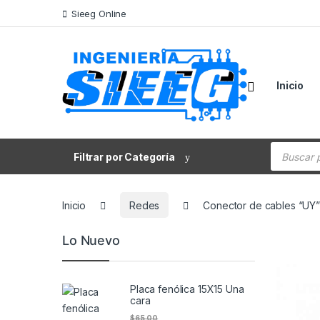
Saltar a la navegación
Saltar al contenido
Sieeg Online
Inicio
Búsqueda
Filtrar por Categoría
Inicio
Redes
Conector de cables “UY” 
Lo Nuevo
Placa fenólica 15X15 Una
cara
$
65.00