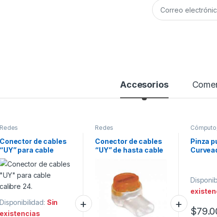
Accesorios
Comen
Redes
Redes
Cómputo
Conector de cables
Conector de cables
Pinza p
“UY” para cable
“UY” de hasta cable
Curvead
calibre 24.
calibre 22.
Mango 
Plástic
Disponib
existen
Disponibilidad:
Sin
$
79.0
existencias