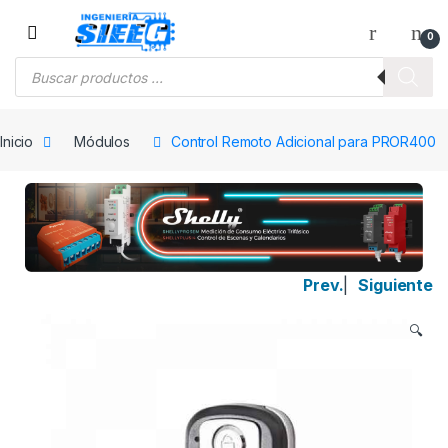
Saltar a la navegación
Saltar al contenido
0
Búsqueda de productos
Inicio
Módulos
Control Remoto Adicional para PROR400
Prev.
|
Siguiente
🔍