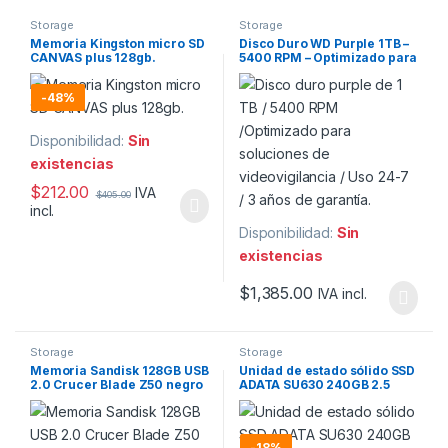
Storage
Storage
Memoria Kingston micro SD
Disco Duro WD Purple 1TB –
CANVAS plus 128gb.
5400 RPM – Optimizado para
Videovigilancia
-
48%
Disponibilidad:
Sin
existencias
$
212.00
IVA
$
405.00
incl.
Disponibilidad:
Sin
existencias
$
1,385.00
IVA incl.
Storage
Storage
Memoria Sandisk 128GB USB
Unidad de estado sólido SSD
2.0 Crucer Blade Z50 negro
ADATA SU630 240GB 2.5
c/rojo.
SATA3.
-
18%