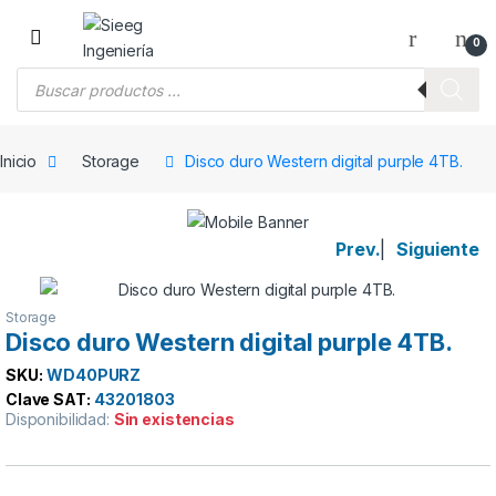
Saltar a la navegación
Saltar al contenido
0
Búsqueda de productos
Inicio
Storage
Disco duro Western digital purple 4TB.
Prev.
|
Siguiente
Storage
Disco duro Western digital purple 4TB.
SKU:
WD40PURZ
Clave SAT:
43201803
Disponibilidad:
Sin existencias