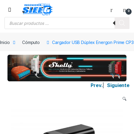
Saltar a la navegación
Saltar al contenido
0
Búsqueda de productos
Inicio
Cómputo
Cargador USB Dúplex Energon Prime CP
Prev.
|
Siguiente
🔍