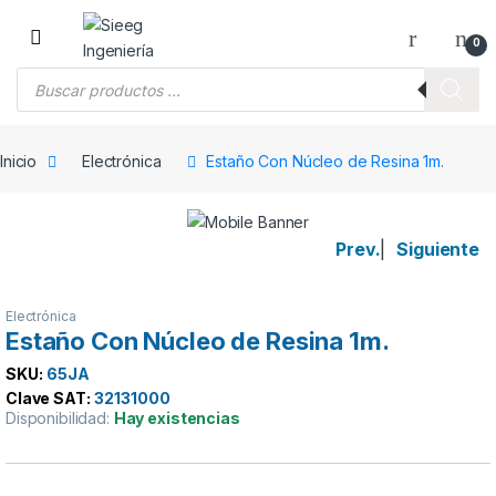
Saltar a la navegación
Saltar al contenido
0
Búsqueda de productos
Inicio
Electrónica
Estaño Con Núcleo de Resina 1m.
Prev.
|
Siguiente
Electrónica
Estaño Con Núcleo de Resina 1m.
SKU:
65JA
Clave SAT:
32131000
Disponibilidad:
Hay existencias