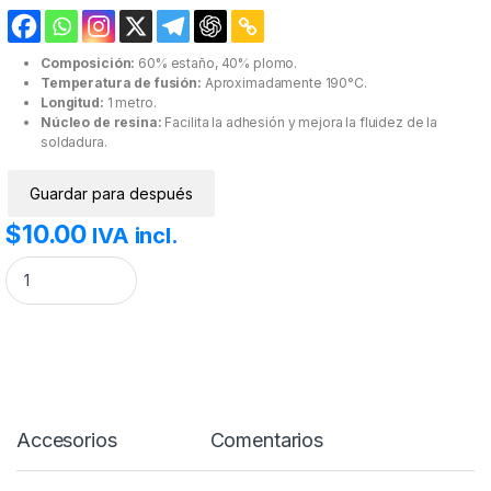
Composición:
60% estaño, 40% plomo.
Temperatura de fusión:
Aproximadamente 190°C.
Longitud:
1 metro.
Núcleo de resina:
Facilita la adhesión y mejora la fluidez de la
soldadura.
Guardar para después
$
10.00
IVA incl.
Estaño Con Núcleo de Resina 1m. cantidad
Accesorios
Comentarios