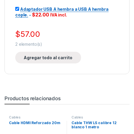
Adaptador USB A hembra a USB A hembra
$
22.00
cople.
-
IVA incl.
$
57.00
2
elemento(s)
Agregar todo al carrito
Productos relacionados
Cables
Cables
Cable HDMI Reforzado 20m
Cable THW LS calibre 12
blanco 1 metro