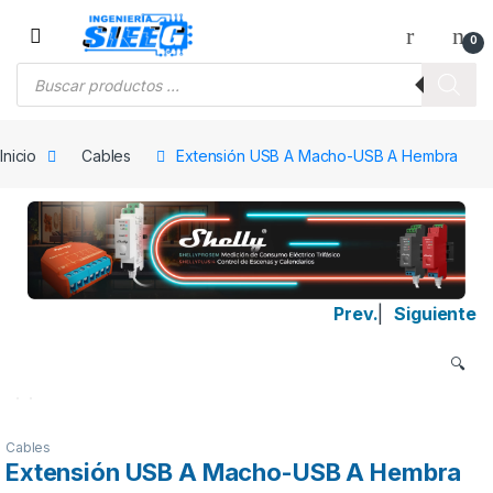
Saltar a la navegación
Saltar al contenido
0
Búsqueda de productos
Inicio
Cables
Extensión USB A Macho-USB A Hembra
Prev.
|
Siguiente
🔍
Cables
Extensión USB A Macho-USB A Hembra