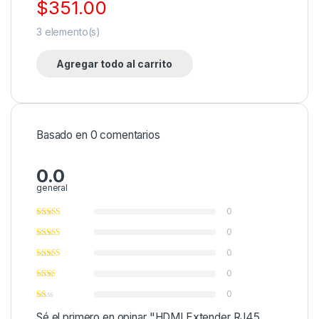
$
351.00
3
elemento(s)
Agregar todo al carrito
Basado en 0 comentarios
0.0
general
0
0
0
0
0
Sé el primero en opinar "HDMI Extender RJ45