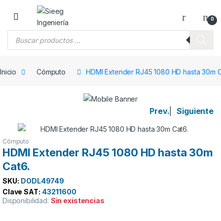
Saltar a la navegación
Saltar al contenido
0
Búsqueda de productos
Inicio
Cómputo
HDMI Extender RJ45 1080 HD hasta 30m C
Prev.
|
Siguiente
Cómputo
HDMI Extender RJ45 1080 HD hasta 30m
Cat6.
SKU:
DODL49749
Clave SAT:
43211600
Disponibilidad:
Sin existencias