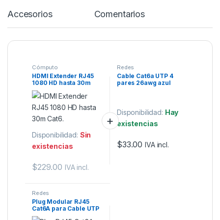
Accesorios
Comentarios
Cómputo
Redes
HDMI Extender RJ45
Cable Cat6a UTP 4
1080 HD hasta 30m
pares 26awg azul
Cat6.
100% cobre Panduit
1m.
Disponibilidad:
Hay
existencias
Disponibilidad:
Sin
$
33.00
IVA incl.
existencias
$
229.00
IVA incl.
Redes
Plug Modular RJ45
Cat6A para Cable UTP
23-24 AWG – Chapado