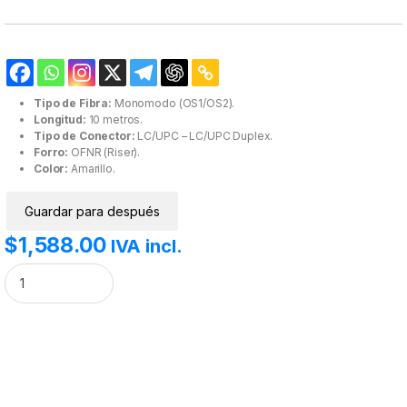
Tipo de Fibra:
Monomodo (OS1/OS2).
Longitud:
10 metros.
Tipo de Conector:
LC/UPC – LC/UPC Duplex.
Forro:
OFNR (Riser).
Color:
Amarillo.
Guardar para después
$
1,588.00
IVA incl.
Jumper de Fibra Óptica Monomodo (OS2), XGLO, Riser, LC/UPC-LC/UPC D