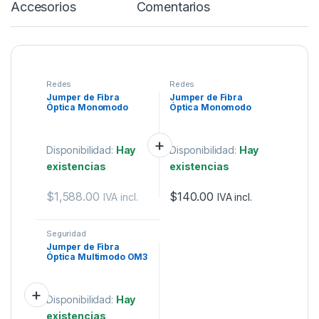
Accesorios
Comentarios
Redes
Redes
Jumper de Fibra
Jumper de Fibra
Óptica Monomodo
Óptica Monomodo
(OS2), XGLO, Riser,
LC/LC Simplex de 1
LC/UPC-LC/UPC
metro
Dúplex, OFNR, Color
Amarillo, 10 Metros
Disponibilidad:
Hay
Disponibilidad:
Hay
existencias
existencias
$
1,588.00
$
140.00
IVA incl.
IVA incl.
Seguridad
Jumper de Fibra
Óptica Multimodo OM3
50/125 SC-SC OFNR
(Riser), 2.0 mm,
Dúplex, Aqua, 3 metros
Disponibilidad:
Hay
existencias