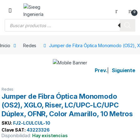
Saltar a la navegación
Saltar al contenido
0
Búsqueda de productos
Inicio
Redes
Jumper de Fibra Óptica Monomodo (OS2), XG
Prev.
|
Siguiente
Redes
Jumper de Fibra Óptica Monomodo
(OS2), XGLO, Riser, LC/UPC-LC/UPC
Dúplex, OFNR, Color Amarillo, 10 Metros
SKU:
FJ2-LCULCUL-10
Clave SAT:
43223326
Disponibilidad:
Hay existencias