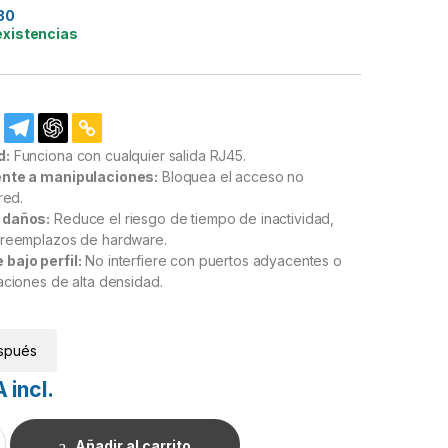
30
existencias
d:
Funciona con cualquier salida RJ45.
ente a manipulaciones:
Bloquea el acceso no
red.
 daños:
Reduce el riesgo de tiempo de inactividad,
 reemplazos de hardware.
bajo perfil:
No interfiere con puertos adyacentes o
aciones de alta densidad.
spués
 incl.
vos para Bloquear Puertos RJ45, Color Rojo, Incluye Llave de Ex
Añadir al carrito