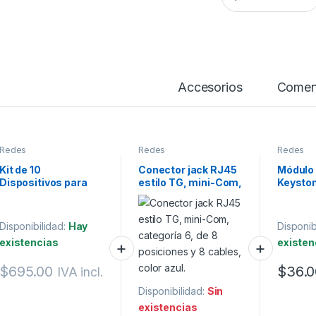
Accesorios
Comen
Redes
Redes
Redes
Kit de 10
Conector jack RJ45
Módulo
Dispositivos para
estilo TG, mini-Com,
Keysto
Bloquear Puertos
categoría 6, de 8
termina
RJ45, Color Rojo,
posiciones y 8
(Punch
Incluye Llave de
cables, color azul.
facepla
Disponibilidad:
Hay
Disponib
Extracción
Azul
existencias
existen
$
695.00
$
36.0
IVA incl.
Disponibilidad:
Sin
existencias