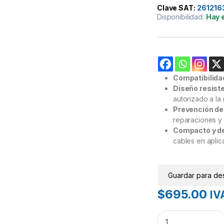
Clave SAT:
261216
Disponibilidad:
Hay 
Compatibilida
Diseño resist
autorizado a la 
Prevención de
reparaciones y
Compacto y de 
cables en aplic
Guardar para de
$
695.00
IVA
Kit de 10 Dispositi