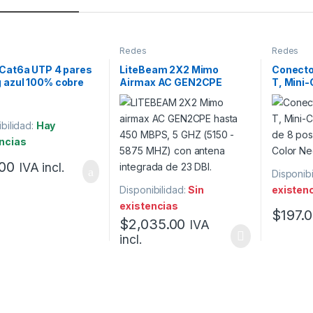
Redes
Redes
 Cat6a UTP 4 pares
LiteBeam 2X2 Mimo
Conecto
 azul 100% cobre
Airmax AC GEN2CPE
T, Mini
t 1m.
hasta 450 MBPS, 5 GHZ
5e, de 8
23 DBI.
cables, 
bilidad:
Hay
ncias
00
IVA incl.
Disponibi
Disponibilidad:
Sin
existen
existencias
$
197.
$
2,035.00
IVA
incl.