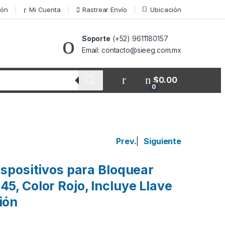
ión
Mi Cuenta
Rastrear Envío
Ubicación
Soporte
(+52) 9611180157
Email: contacto@sieeg.com.mx
$
0.00
0
Prev.
|
Siguiente
Dispositivos para Bloquear
45, Color Rojo, Incluye Llave
ión