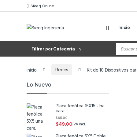
Saltar a la navegación
Saltar al contenido
Sieeg Online
Inicio
Búsqueda
Filtrar por Categoría
Inicio
Redes
Kit de 10 Dispositivos pa
Lo Nuevo
Placa fenólica 15X15 Una
cara
$
65.00
$
49.00
IVA incl.
Placa fenólica 5X5 Doble