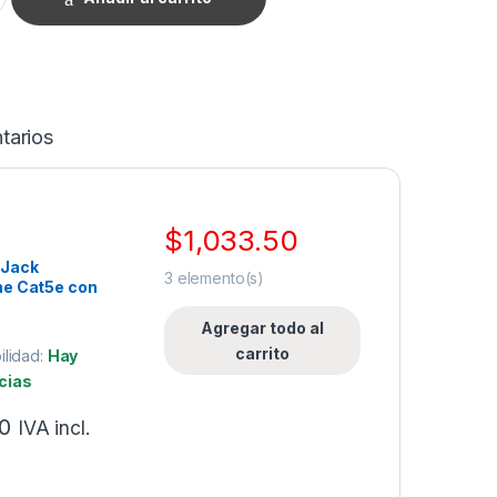
tarios
$
1,033.50
 Jack
3
elemento(s)
ne Cat5e con
ción 110
down) para
Agregar todo al
te – Color
carrito
ilidad:
Hay
cias
0
IVA incl.