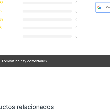
0
Co
0
0
0
0
Todavía no hay comentarios.
uctos relacionados