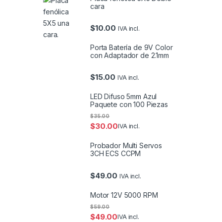
cara
$
10.00
IVA incl.
Porta Batería de 9V Color
con Adaptador de 2.1mm
$
15.00
IVA incl.
LED Difuso 5mm Azul
Paquete con 100 Piezas
$
35.00
$
30.00
IVA incl.
Probador Multi Servos
3CH ECS CCPM
$
49.00
IVA incl.
Motor 12V 5000 RPM
$
59.00
$
49.00
IVA incl.