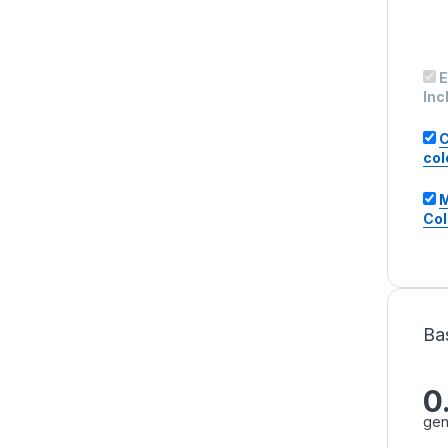
E
Inc
C
col
M
Col
Ba
0
gen