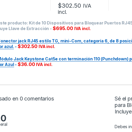
$
302.50
IVA
incl.
ste producto:
Kit de 10 Dispositivos para Bloquear Puertos RJ45
$
695.00
luye Llave de Extracción
-
IVA incl.
onector jack RJ45 estilo TG, mini-Com, categoría 6, de 8 posic
$
302.50
or azul.
-
IVA incl.
ódulo Jack Keystone Cat5e con terminación 110 (Punchdown) pa
$
36.00
or Azul
-
IVA incl.
sado en 0 comentarios
Sé el p
para B
Incluye
.0
eral
Debes
i