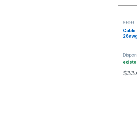
Redes
Cable
26awg
Pandui
Disponi
existe
$
33.