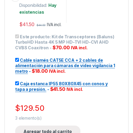
Disponibilidad:
Hay
existencias
$
41.50
IVA incl.
$
44.00
Este producto:
Kit de Transceptores (Baluns)
TurboHD Hasta 4K 5 MP HD-TVI HD-CVI AHD
$
70.00
CVBS Coaxitron
-
IVA incl.
Cable siamés CAT5E CCA + 2 cables de
alimentación para cámaras de video vigilancia 1
$
18.00
metro
-
IVA incl.
Caja estanca IP55 80X80X45 con conos y
$
41.50
tapa a presión.
-
IVA incl.
$
129.50
3
elemento(s)
Agregar todo al carrito