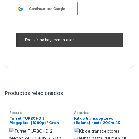
Continuar con
Google
Todavía no hay comentarios.
Productos relacionados
Seguridad
Seguridad
Turret TURBOHD 2
Kit de transceptores
Megapixel (1080p) / Gran
(Baluns) hasta 200m 4K ,
angular 106° / Lente 2.8 mm
turboHD HD-TVI / HD-CVI /
/ Audio por Coaxitron.
AHD / CVBS /Coaxitron.