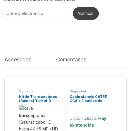
Accesorios
Comentarios
Seguridad
Seguridad
Kit de Transceptores
Cable siamés CAT5E
(Baluns) TurboHD
CCA + 2 cables de
Hasta 4K 5 MP HD-TVI
alimentación para
HD-CVI AHD CVBS
cámaras de video
Coaxitron
vigilancia 1 metro
Disponibilidad:
Hay
existencias