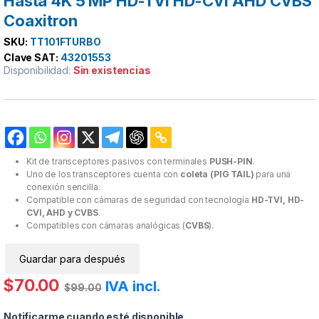
Hasta 4K 5 MP HD-TVI HD-CVI AHD CVBS
Coaxitron
SKU:
TT101FTURBO
Clave SAT:
43201553
Disponibilidad:
Sin existencias
Kit de transceptores pasivos con terminales
PUSH-PIN
.
Uno de los transceptores cuenta con
coleta (PIG TAIL)
para una
conexión sencilla.
Compatible con cámaras de seguridad con tecnología
HD-TVI, HD-
CVI, AHD y CVBS
.
Compatibles con cámaras analógicas (
CVBS
).
Guardar para después
$
70.00
IVA incl.
$
99.00
Notificarme cuando esté disponible.