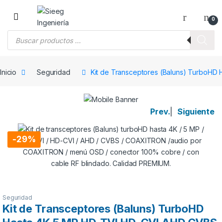
Saltar a la navegación
Saltar al contenido
0
Búsqueda de productos
Inicio
Seguridad
Kit de Transceptores (Baluns) TurboHD
Prev.
|
Siguiente
-
29%
Seguridad
Kit de Transceptores (Baluns) TurboHD