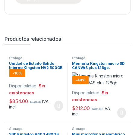
Productos relacionados
Storage
Storage
Unidad de Estado Sólido
Memoria Kingston micro SD
Interno Kingston NV2 500GB
CANVAS plus 128gb.
– M.2 2280 NVMe PCIe Gen
-
10%
4×4
-
48%
Disponibilidad:
Sin
existencias
Disponibilidad:
Sin
existencias
$
854.00
IVA
$
949.00
incl.
$
212.00
IVA
$
405.00
incl.
Storage
Storage
SSD Kingston A400 480GB
Mini micrófono inalámbrico