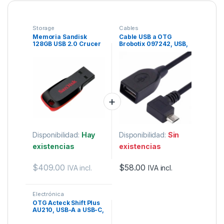
Storage
Cables
Memoria Sandisk
Cable USB a OTG
128GB USB 2.0 Crucer
Brobotix 097242, USB,
Blade Z50 negro
Negro
c/rojo.
Disponibilidad:
Hay
Disponibilidad:
Sin
existencias
existencias
$
409.00
$
58.00
IVA incl.
IVA incl.
Electrónica
OTG Acteck Shift Plus
AU210, USB-A a USB-C,
Negro