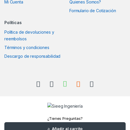
Mi Cuenta
Quienes Somos?
Formulario de Cotización
Políticas
Política de devoluciones y
reembolsos
Términos y condiciones
Descargo de responsabilidad
¿Tienes Preguntas?
Llámanos
Añadir al carrito
+52(961)1180157