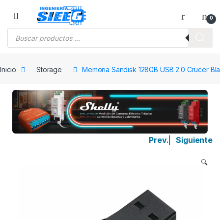
Saltar a la navegación
Saltar al contenido
0
Búsqueda de productos
Inicio
Storage
Memoria Sandisk 128GB USB 2.0 Crucer Bla
Prev.
|
Siguiente
🔍