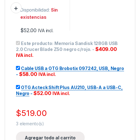
Disponibilidad:
Sin
existencias
$
52.00
IVA incl.
Este producto:
Memoria Sandisk 128GB USB
$
409.00
2.0 Crucer Blade Z50 negro c/rojo.
-
IVA incl.
Cable USB a OTG Brobotix 097242, USB, Negro
$
58.00
-
IVA incl.
OTG Acteck Shift Plus AU210, USB-A a USB-C,
$
52.00
Negro
-
IVA incl.
$
519.00
3
elemento(s)
Agregar todo al carrito