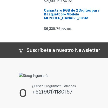
$
21,500.60
IVA incl.
Canastero RGB de 2 Dígitos para
Básquetbol – Modelo
ML26DEP_CANAST_3C2M
$
6,305.76
IVA incl.
Suscríbete a nuestro Newsletter
¿Tienes Preguntas? Llámanos
+52(961)1180157