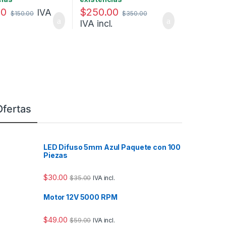
00
$
250.00
IVA
$
150.00
$
350.00
IVA incl.
Ofertas
LED Difuso 5mm Azul Paquete con 100
Piezas
$
30.00
$
35.00
IVA incl.
Motor 12V 5000 RPM
$
49.00
$
59.00
IVA incl.