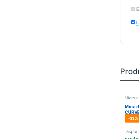
E
L
Prod
Micas d
Mica 
CURV
-
33%
Disponi
existe