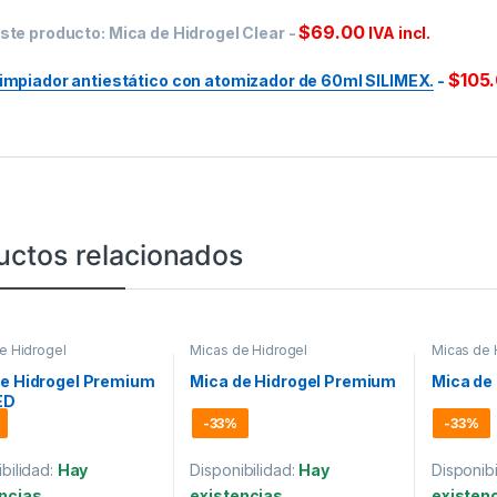
$
69.00
ste producto:
Mica de Hidrogel Clear
-
IVA incl.
$
105
impiador antiestático con atomizador de 60ml SILIMEX.
-
uctos relacionados
e Hidrogel
Micas de Hidrogel
Micas de 
de Hidrogel Premium
Mica de Hidrogel Premium
Mica de
ED
-
33%
-
33%
bilidad:
Hay
Disponibilidad:
Hay
Disponibi
ncias
existencias
existen