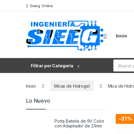
Saltar a la navegación
Saltar al contenido
Sieeg Online
Inicio
Búsqueda
Filtrar por Categoría
Inicio
Micas de Hidrogel
Mica de Hidr
Lo Nuevo
-
31%
Porta Batería de 9V Color
con Adaptador de 2.1mm