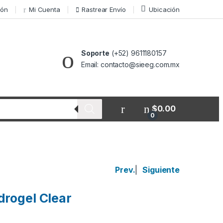
ión
Mi Cuenta
Rastrear Envío
Ubicación
Soporte
(+52) 9611180157
Email: contacto@sieeg.com.mx
$
0.00
0
Prev.
|
Siguiente
drogel Clear