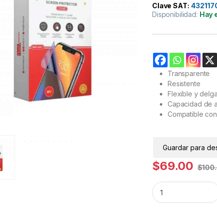
Clave SAT:
432117
Disponibilidad:
Hay 
Transparente
Resistente
Flexible y delg
Capacidad de a
Compatible con
Guardar para de
$
69.00
$
100
Mica de Hidrogel C