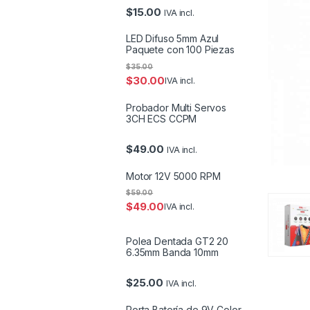
$
15.00
IVA incl.
LED Difuso 5mm Azul
Paquete con 100 Piezas
$
35.00
$
30.00
IVA incl.
Probador Multi Servos
3CH ECS CCPM
$
49.00
IVA incl.
Motor 12V 5000 RPM
$
59.00
$
49.00
IVA incl.
Polea Dentada GT2 20
6.35mm Banda 10mm
$
25.00
IVA incl.
Porta Batería de 9V Color