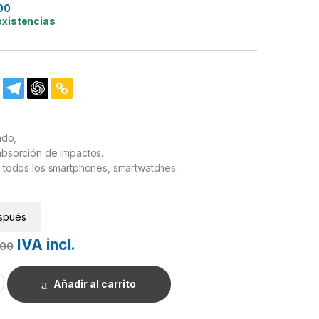
00
existencias
ado,
bsorción de impactos.
 todos los smartphones, smartwatches.
spués
IVA incl.
.00
lear cantidad
Añadir al carrito