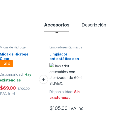
Accesorios
Descripción
Micas de Hidrogel
Limpiadores Quimicos
Mica de Hidrogel
Limpiador
Clear
antiestático con
atomizador de 60ml
-
31%
SILIMEX.
Disponibilidad:
Hay
existencias
$
69.00
$
100.00
Disponibilidad:
Sin
IVA incl.
existencias
$
105.00
IVA incl.