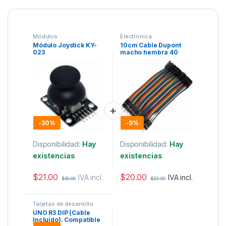
Módulos
Electrónica
Módulo Joystick KY-
10cm Cable Dupont
023
macho hembra 40
pines.
-
30%
-
9%
Disponibilidad:
Hay
Disponibilidad:
Hay
existencias
existencias
$
21.00
$
20.00
IVA incl.
IVA incl.
$
30.00
$
22.00
Tarjetas de desarrollo
UNO R3 DIP (Cable
Incluido). Compatible