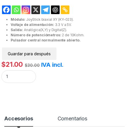
Módulo:
JoyStick biaxial XY (KY-023).
Voltaje de alimentación:
3.3 V a 5V.
Salida:
Analógica(X,Y) y Digital(Z).
Número de potenciómetros:
2 de 10Kohm.
Pulsador central normalmente abierto.
Guardar para después
$
21.00
IVA incl.
$
30.00
Módulo Joystick KY-023 cantidad
Accesorios
Comentarios