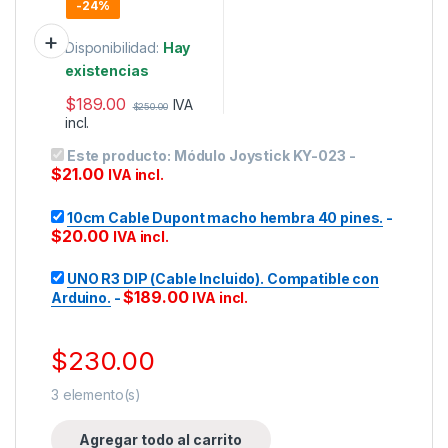
con Arduino.
-
24%
Disponibilidad:
Hay
existencias
$
189.00
IVA
$
250.00
incl.
Este producto:
Módulo Joystick KY-023
-
$
21.00
IVA incl.
10cm Cable Dupont macho hembra 40 pines.
-
$
20.00
IVA incl.
UNO R3 DIP (Cable Incluido). Compatible con
$
189.00
Arduino.
-
IVA incl.
$
230.00
3
elemento(s)
Agregar todo al carrito