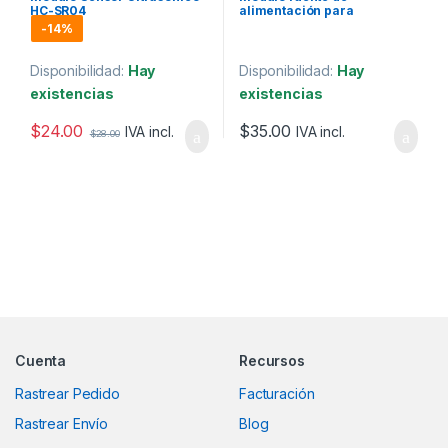
HC-SR04
alimentación para
ProtoBoard 3.3V -5V 700mA
-
14%
Disponibilidad:
Hay
Disponibilidad:
Hay
existencias
existencias
$
24.00
$
35.00
IVA incl.
IVA incl.
$
28.00
Marcas De Carrusel
Cuenta
Recursos
Rastrear Pedido
Facturación
Rastrear Envío
Blog