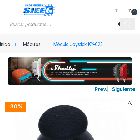
Saltar a la navegación
Saltar al contenido
0
Búsqueda de productos
Inicio
Módulos
Módulo Joystick KY-023
Prev.
|
Siguiente
🔍
-
30%