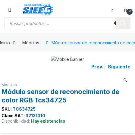
Saltar a la navegación
Saltar al contenido
0
Búsqueda de productos
Inicio
Módulos
Módulo sensor de reconocimiento de col
Prev.
|
Siguiente
🔍
Módulos
Módulo sensor de reconocimiento de
color RGB Tcs34725
SKU:
TCS34725
Clave SAT:
32131010
Disponibilidad:
Hay existencias