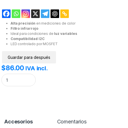
Alta precisión
en mediciones de color
Filtro infrarrojo
Ideal para condiciones de
luz variables
Compatibilidad I2C
LED controlado por MOSFET
Guardar para después
$
86.00
IVA incl.
Módulo sensor de reconocimiento de color RGB Tcs34725 cantidad
Accesorios
Comentarios