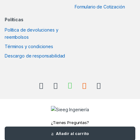
Formulario de Cotización
Políticas
Política de devoluciones y
reembolsos
Términos y condiciones
Descargo de responsabilidad
¿Tienes Preguntas?
Llámanos
Añadir al carrito
+52(961)1180157