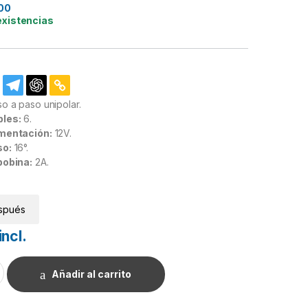
00
existencias
o a paso unipolar.
les:
6.
imentación:
12V.
so:
16°.
bobina:
2A.
spués
incl.
. cantidad
Añadir al carrito