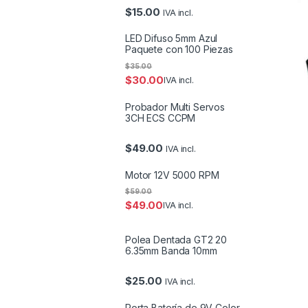
$
15.00
IVA incl.
LED Difuso 5mm Azul
Paquete con 100 Piezas
$
35.00
$
30.00
IVA incl.
Probador Multi Servos
3CH ECS CCPM
$
49.00
IVA incl.
Motor 12V 5000 RPM
$
59.00
$
49.00
IVA incl.
Polea Dentada GT2 20
6.35mm Banda 10mm
$
25.00
IVA incl.
Porta Batería de 9V Color