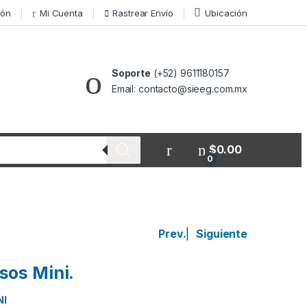
ión
Mi Cuenta
Rastrear Envío
Ubicación
Soporte
(+52) 9611180157
Email: contacto@sieeg.com.mx
$
0.00
0
Prev.
|
Siguiente
sos Mini.
NI