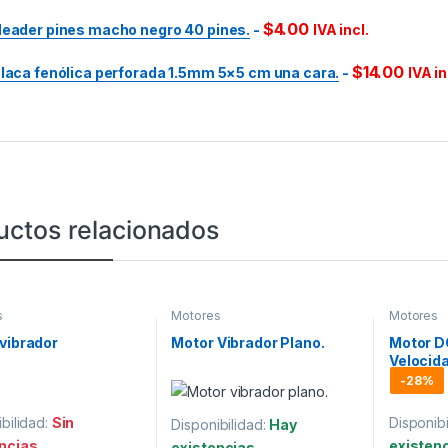
$
4.00
eader pines macho negro 40 pines.
-
IVA incl.
$
14.00
laca fenólica perforada 1.5mm 5×5 cm una cara.
-
IVA in
uctos relacionados
s
Motores
Motores
vibrador
Motor Vibrador Plano.
Motor D
Velocida
Proyect
-
28%
Robótic
bilidad:
Sin
Disponibi
Disponibilidad:
Hay
ncias
existen
existencias