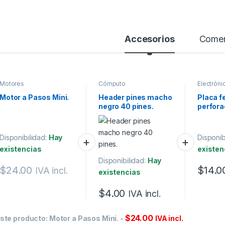
Accesorios
Comen
Motores
Cómputo
Electróni
Motor a Pasos Mini.
Header pines macho
Placa f
negro 40 pines.
perfor
5×5 cm 
Disponibilidad:
Hay
Disponib
existencias
existen
Disponibilidad:
Hay
$
24.00
$
14.0
IVA incl.
existencias
$
4.00
IVA incl.
$
24.00
ste producto:
Motor a Pasos Mini.
-
IVA incl.