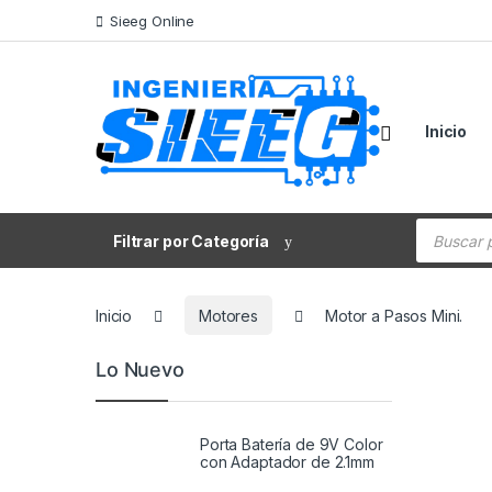
Saltar a la navegación
Saltar al contenido
Sieeg Online
Inicio
Búsqueda
Filtrar por Categoría
Inicio
Motores
Motor a Pasos Mini.
Lo Nuevo
Porta Batería de 9V Color
con Adaptador de 2.1mm