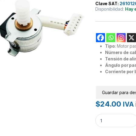
Clave SAT:
261012
Disponibilidad:
Hay 
Tipo:
Motor pas
Número de cab
Tensión de al
Ángulo por pa
Corriente por 
Guardar para de
$
24.00
IVA 
Motor a Pasos Mini