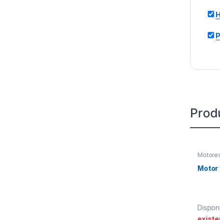
H
P
Prod
Motore
Motor 
Disponi
existe