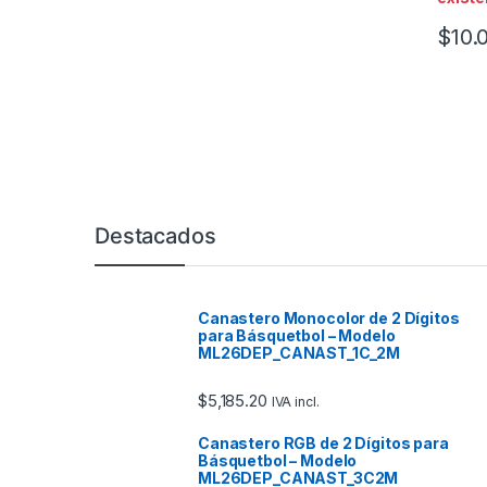
$
10.
Marcas De Carrusel
Destacados
Canastero Monocolor de 2 Dígitos
para Básquetbol – Modelo
ML26DEP_CANAST_1C_2M
$
5,185.20
IVA incl.
Canastero RGB de 2 Dígitos para
Básquetbol – Modelo
ML26DEP_CANAST_3C2M