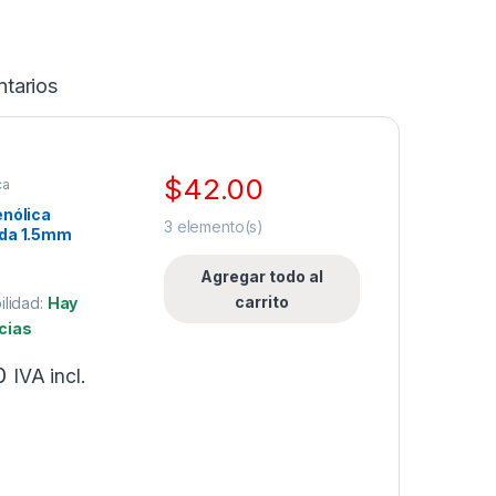
tarios
$
42.00
ca
enólica
3
elemento(s)
ada 1.5mm
una cara.
Agregar todo al
carrito
ilidad:
Hay
cias
0
IVA incl.