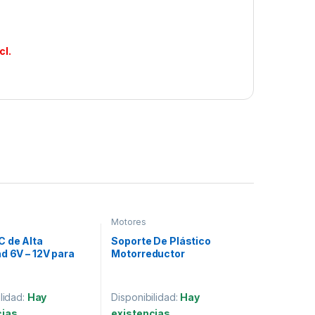
cl.
Motores
C de Alta
Soporte De Plástico
d 6V – 12V para
Motorreductor
os Electrónicos y
Compatible N20 N30
a
lidad:
Hay
Disponibilidad:
Hay
cias
existencias