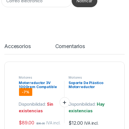
Accesorios
Comentarios
Motores
Motores
Motorreductor 3V
Soporte De Plástico
1000rpm Compatible
Motorreductor
N20
Compatible N20 N30
-
7%
Disponibilidad:
Sin
Disponibilidad:
Hay
existencias
existencias
$
89.00
$
12.00
IVA incl.
IVA incl.
$
96.00