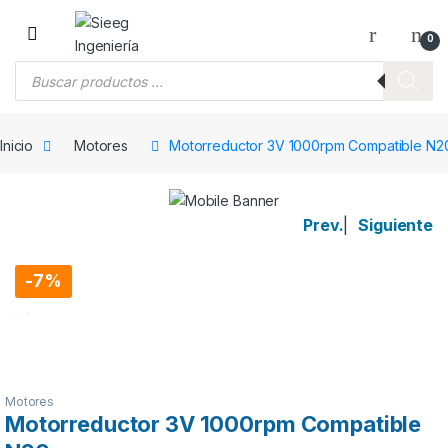
Saltar a la navegación
Saltar al contenido
0
Búsqueda de productos
Inicio
Motores
Motorreductor 3V 1000rpm Compatible N2
Prev.
|
Siguiente
-
7%
Motores
Motorreductor 3V 1000rpm Compatible