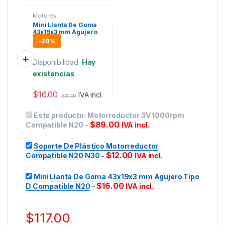
Motores
Mini Llanta De Goma
43x19x3 mm Agujero
Tipo D Compatible N20
-
20%
Disponibilidad:
Hay
existencias
$
16.00
IVA incl.
$
20.00
Este producto:
Motorreductor 3V 1000rpm
$
89.00
Compatible N20
-
IVA incl.
Soporte De Plástico Motorreductor
$
12.00
Compatible N20 N30
-
IVA incl.
Mini Llanta De Goma 43x19x3 mm Agujero Tipo
$
16.00
D Compatible N20
-
IVA incl.
$
117.00