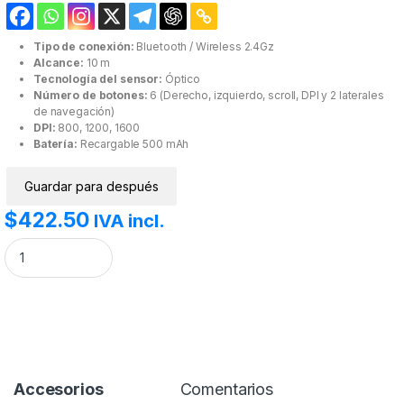
Tipo de conexión:
Bluetooth / Wireless 2.4Gz
Alcance:
10 m
Tecnología del sensor:
Óptico
Número de botones:
6 (Derecho, izquierdo, scroll, DPI y 2 laterales
de navegación)
DPI:
800, 1200, 1600
Batería:
Recargable 500 mAh
Guardar para después
$
422.50
IVA incl.
Mouse ergonómico Vertical con Batería Recargable TechZone Negro c
Accesorios
Comentarios