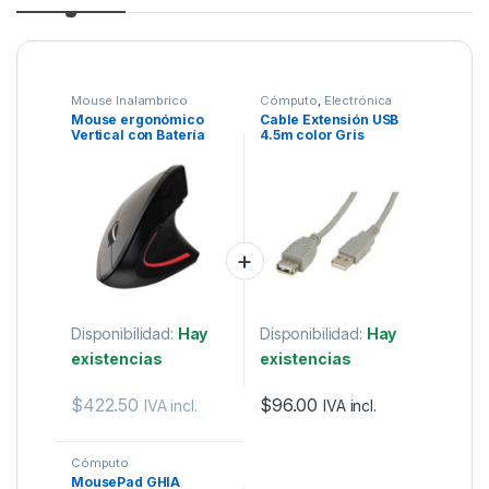
Mouse Inalambrico
Cómputo
,
Electrónica
Mouse ergonómico
Cable Extensión USB
Vertical con Batería
4.5m color Gris
Recargable TechZone
Manhattan.
Negro
Disponibilidad:
Hay
Disponibilidad:
Hay
existencias
existencias
$
422.50
$
96.00
IVA incl.
IVA incl.
Cómputo
MousePad GHIA