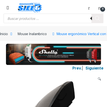
Saltar a la navegación
Saltar al contenido
0
Búsqueda de productos
Inicio
Mouse Inalambrico
Mouse ergonómico Vertical con
Prev.
|
Siguiente
🔍