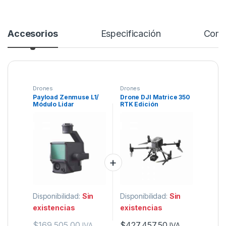
Accesorios
Especificación
Come
Drones
Drones
Payload Zenmuse L1/
Drone DJI Matrice 350
Módulo Lidar
RTK Edición
Incorporado/
Universal/Protección
Protección IP54/
IP55/ 50Mins de Vuelo
Cámara RGB de 20MP
/Hasta 20 kms de
sensor de
transmisión
1″/Compatible con
drone Matrice 300
Disponibilidad:
Sin
Disponibilidad:
Sin
existencias
existencias
$
169,505.00
$
427,457.50
IVA
IVA