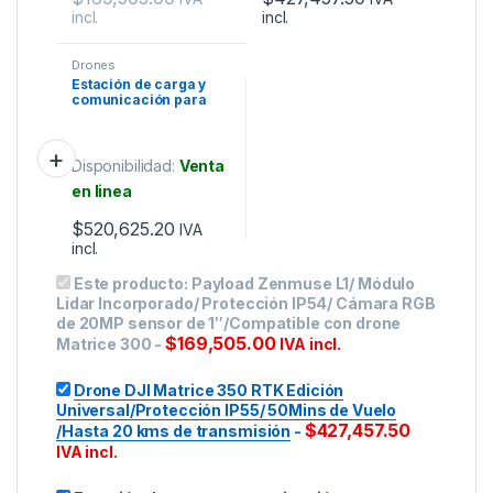
incl.
incl.
Drones
Estación de carga y
comunicación para
drones DJI
Disponibilidad:
Venta
en linea
$
520,625.20
IVA
incl.
Este producto:
Payload Zenmuse L1/ Módulo
Lidar Incorporado/ Protección IP54/ Cámara RGB
de 20MP sensor de 1″/Compatible con drone
$
169,505.00
Matrice 300
-
IVA incl.
Drone DJI Matrice 350 RTK Edición
Universal/Protección IP55/ 50Mins de Vuelo
$
427,457.50
/Hasta 20 kms de transmisión
-
IVA incl.