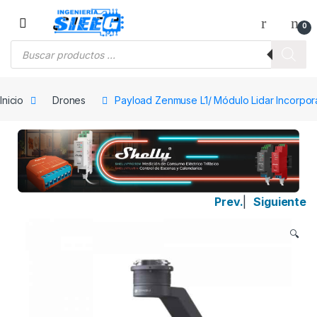
Saltar a la navegación
Saltar al contenido
0
Búsqueda de productos
Inicio
Drones
Payload Zenmuse L1/ Módulo Lidar Incorpo
Prev.
|
Siguiente
🔍