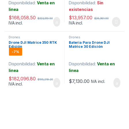
Disponibilidad:
Venta en
Disponibilidad:
Sin
linea
existencias
$
168,058.50
$
13,957.00
$
323,319.50
$
26,961.90
IVA incl.
IVA incl.
Drones
Drones
Drone DJI Matrice 350 RTK
Bateria Para Drone DJI
Edición
Matrice 30 Edición
Universal/Protección IP55/
Universal
-
7%
50Mins de Vuelo /Hasta
20kms de transmisión
Disponibilidad:
Venta en
Disponibilidad:
Venta en
linea
linea
$
182,096.80
$
195,218.20
$
7,130.00
IVA incl.
IVA incl.