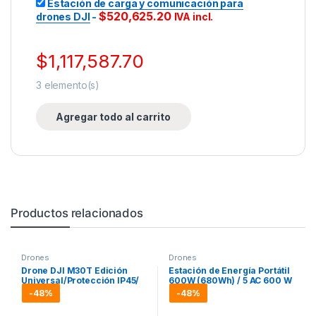
Estación de carga y comunicación para
$
520,625.20
drones DJI
-
IVA incl.
$
1,117,587.70
3
elemento(s)
Agregar todo al carrito
Productos relacionados
Drones
Drones
Drone DJI M30T Edición
Estación de Energía Portátil
Universal/Protección IP45/
600W (680Wh) / 5 AC 600 W
50Mins de Vuelo /Hasta
/ 2 USB-C 100W
-
48%
-
48%
15kms de transmisión