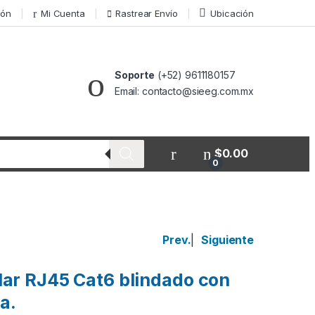
ión
Mi Cuenta
Rastrear Envío
Ubicación
Soporte
(+52) 9611180157
Email: contacto@sieeg.com.mx
$
0.00
0
Prev.
|
Siguiente
ar RJ45 Cat6 blindado con
ra.