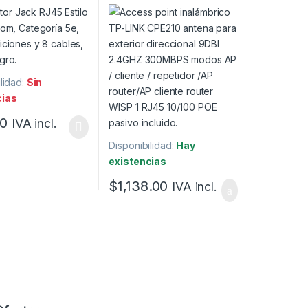
 posiciones y 8
9dBi
Color Negro.
lidad:
Sin
cias
00
IVA incl.
Disponibilidad:
Hay
existencias
$
1,138.00
IVA incl.