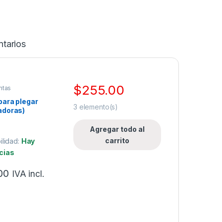
tarios
$
255.00
ntas
para plegar
3
elemento(s)
adoras)
UTP5 y UTP6.
Agregar todo al
carrito
ilidad:
Hay
cias
00
IVA incl.