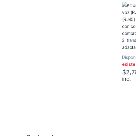
(RJ45)
con co
Disponi
existe
$
2,7
incl.
Marcas De Carrusel