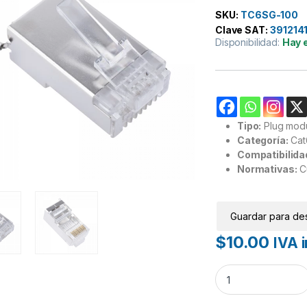
SKU:
TC6SG-100
Clave SAT:
391214
Disponibilidad:
Hay 
Tipo:
Plug modu
Categoría:
Cat
Compatibilida
Normativas:
C
Guardar para de
$
10.00
IVA i
Plug modular RJ45 