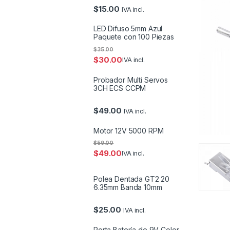
$
15.00
IVA incl.
LED Difuso 5mm Azul
Paquete con 100 Piezas
$
35.00
$
30.00
IVA incl.
Probador Multi Servos
3CH ECS CCPM
$
49.00
IVA incl.
Motor 12V 5000 RPM
$
59.00
$
49.00
IVA incl.
Polea Dentada GT2 20
6.35mm Banda 10mm
$
25.00
IVA incl.
Porta Batería de 9V Color