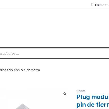
Facturac
 de productos
lindado con pin de tierra.
Redes
🔍
Plug modul
pin de tier