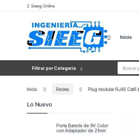
Saltar a la navegación
Saltar al contenido
Sieeg Online
Inicio
Búsqueda
Filtrar por Categoría
Inicio
Redes
Plug modular RJ45 Cat6 b
Lo Nuevo
Porta Batería de 9V Color
con Adaptador de 2.1mm