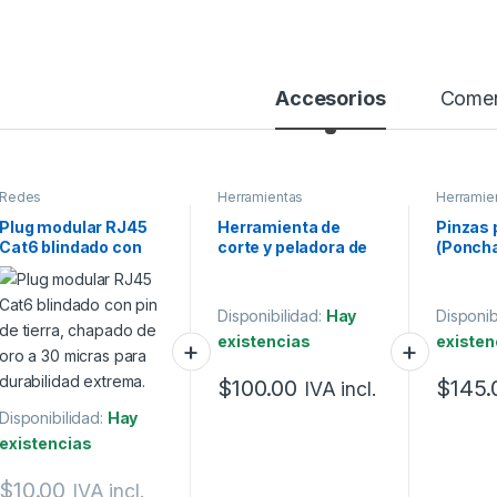
Accesorios
Comen
Redes
Herramientas
Herramie
Plug modular RJ45
Herramienta de
Pinzas 
Cat6 blindado con
corte y peladora de
(Ponch
pin de tierra.
cable multi función
cables 
Disponibilidad:
Hay
Disponib
existencias
existen
$
100.00
$
145.
IVA incl.
Disponibilidad:
Hay
existencias
$
10.00
IVA incl.