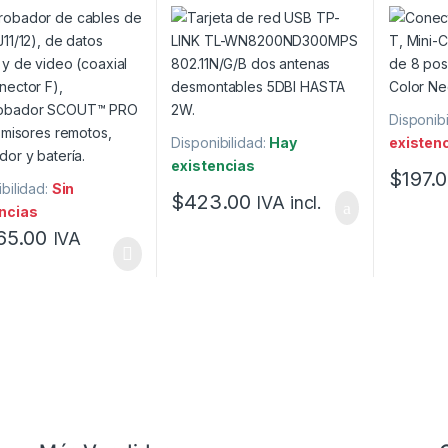
 y de video (coaxial
N 300 Mbps 2.4 GHz con 2
5e, de 8
nector F).
Antenas externas de 5 dBi
cables, 
Disponibi
Disponibilidad:
Hay
existen
existencias
$
197.
bilidad:
Sin
$
423.00
IVA incl.
ncias
65.00
IVA