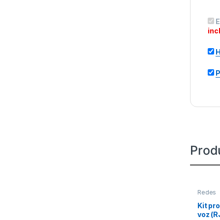
E
incl
H
P
Prod
Redes
Kit pr
voz (R