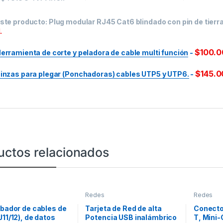
ste producto:
Plug modular RJ45 Cat6 blindado con pin de tierra
.
$
100.0
erramienta de corte y peladora de cable multi función
-
$
145.0
inzas para plegar (Ponchadoras) cables UTP5 y UTP6.
-
uctos relacionados
Redes
Redes
obador de cables de
Tarjeta de Red de alta
Conecto
J11/12), de datos
Potencia USB inalámbrico
T, Mini