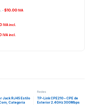
$
10.00
.
-
IVA
0
IVA incl.
0
IVA incl.
Redes
r Jack RJ45 Estilo
TP-Link CPE210 – CPE de
-Com, Categoría
Exterior 2.4GHz 300Mbps