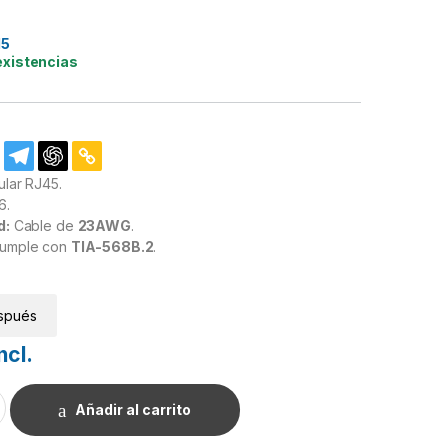
15
existencias
lar RJ45.
6.
d:
Cable de
23AWG
.
umple con
TIA-568B.2
.
spués
ncl.
Cat6 blindado con pin de tierra. cantidad
Añadir al carrito