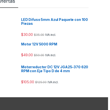
Ofertas
LED Difuso 5mm Azul Paquete con 100
Piezas
$
30.00
$
35.00
IVA incl.
Motor 12V 5000 RPM
$
49.00
$
59.00
IVA incl.
Motorreductor DC 12V JGA25-370 620
RPM con Eje Tipo D de 4 mm
$
105.00
$
125.00
IVA incl.