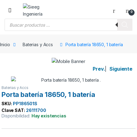
Saltar a la navegación
Saltar al contenido
0
Búsqueda de productos
Inicio
Baterias y Accs
Porta batería 18650, 1 batería
Prev.
|
Siguiente
Baterias y Accs
Porta batería 18650, 1 batería
SKU:
PP186501S
Clave SAT:
26111700
Disponibilidad:
Hay existencias