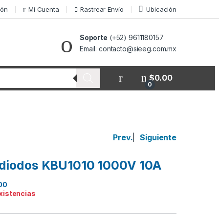
ión
Mi Cuenta
Rastrear Envío
Ubicación
Soporte
(+52) 9611180157
Email: contacto@sieeg.com.mx
$
0.00
0
Prev.
|
Siguiente
 diodos KBU1010 1000V 10A
00
existencias