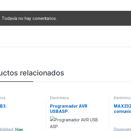
Todavía no hay comentarios.
uctos relacionados
nica
Electrónica
Electrónic
B3.
Programador AVR
MAX232 
USBASP.
comunic
bilidad:
Hay
Disponibi