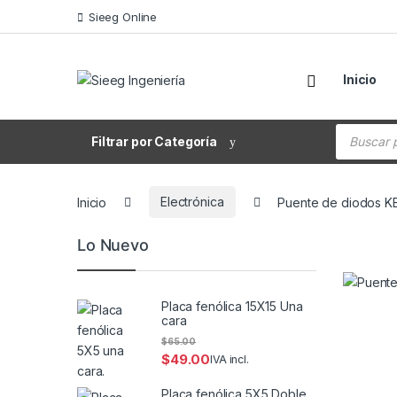
Saltar a la navegación
Saltar al contenido
Sieeg Online
Inicio
Búsqueda
Filtrar por Categoría
Inicio
Electrónica
Puente de diodos K
Lo Nuevo
Placa fenólica 15X15 Una
cara
$
65.00
$
49.00
IVA incl.
Placa fenólica 5X5 Doble