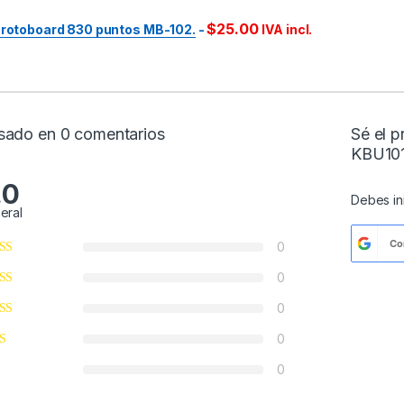
$
25.00
rotoboard 830 puntos MB-102.
-
IVA incl.
sado en 0 comentarios
Sé el p
KBU101
.0
Debes
i
eral
Co
0
0
0
0
0