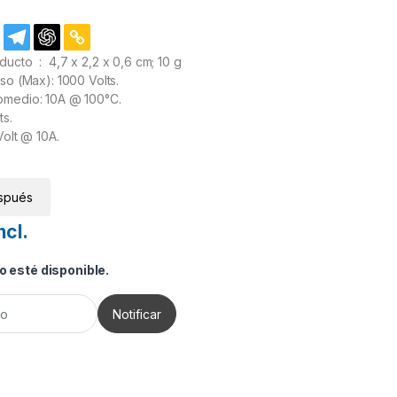
Dimensiones del producto ‏ : ‎ 4,7 x 2,2 x 0,6 cm; 10 g
rso (Max): 1000 Volts.
omedio: 10A @ 100°C.
ts.
Volt @ 10A.
spués
ncl.
 esté disponible.