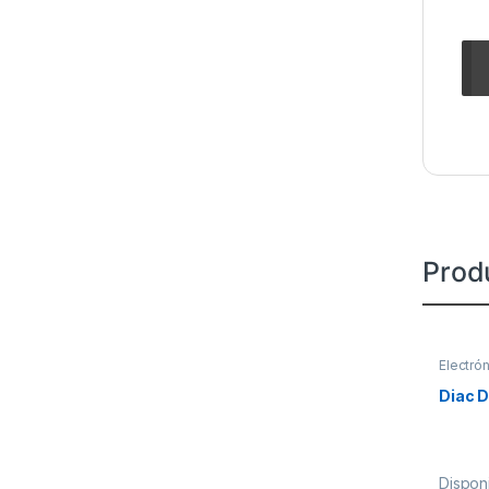
Prod
Electró
Diac D
Disponi