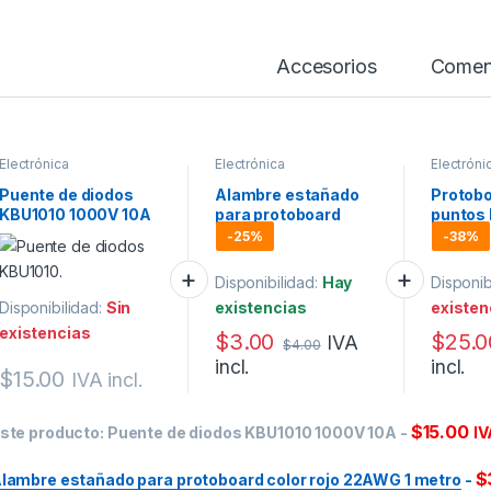
Accesorios
Comen
Electrónica
Electrónica
Electróni
Puente de diodos
Alambre estañado
Protob
KBU1010 1000V 10A
para protoboard
puntos
color rojo 22AWG 1
-
25%
-
38%
metro
Disponibilidad:
Hay
Disponib
Disponibilidad:
Sin
existencias
existen
existencias
$
3.00
$
25.0
IVA
$
4.00
incl.
incl.
$
15.00
IVA incl.
$
15.00
ste producto:
Puente de diodos KBU1010 1000V 10A
-
IV
$
lambre estañado para protoboard color rojo 22AWG 1 metro
-