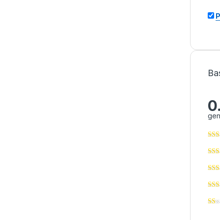
P
Ba
0
gen