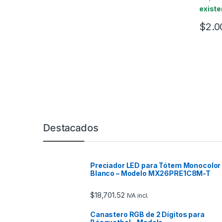
existe
$
2.0
Marcas De Carrusel
Destacados
Preciador LED para Tótem Monocolor
Blanco – Modelo MX26PRE1C8M-T
$
18,701.52
IVA incl.
Canastero RGB de 2 Dígitos para