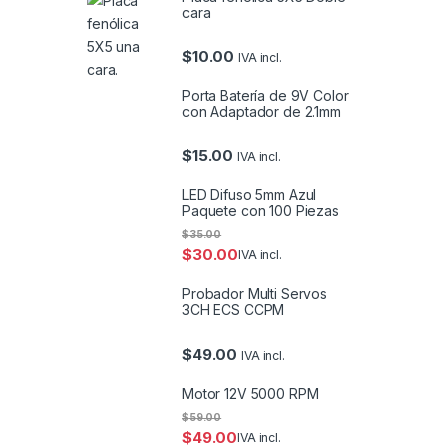
cara
$
10.00
IVA incl.
Porta Batería de 9V Color
con Adaptador de 2.1mm
$
15.00
IVA incl.
LED Difuso 5mm Azul
Paquete con 100 Piezas
$
35.00
$
30.00
IVA incl.
Probador Multi Servos
3CH ECS CCPM
$
49.00
IVA incl.
Motor 12V 5000 RPM
$
59.00
$
49.00
IVA incl.