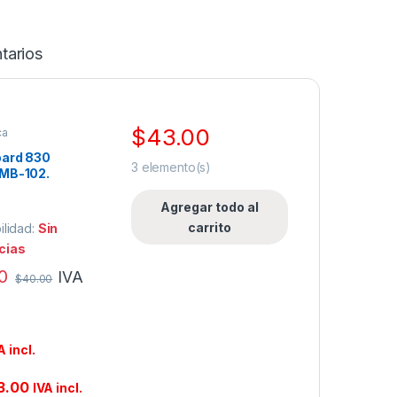
tarios
$
43.00
ca
oard 830
3
elemento(s)
 MB-102.
Agregar todo al
carrito
ilidad:
Sin
cias
0
IVA
$
40.00
A incl.
3.00
IVA incl.