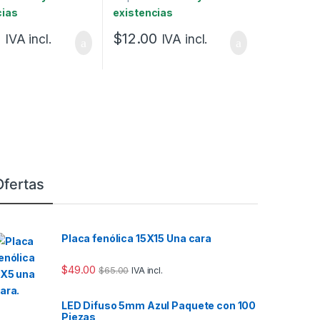
cias
existencias
0
$
12.00
IVA incl.
IVA incl.
Ofertas
Placa fenólica 15X15 Una cara
$
49.00
$
65.00
IVA incl.
LED Difuso 5mm Azul Paquete con 100
Piezas