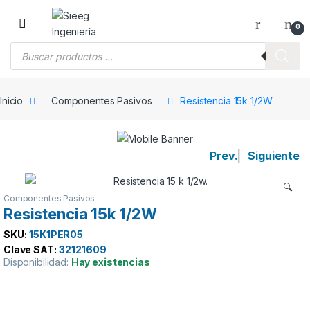
Saltar a la navegación
Saltar al contenido
0
Búsqueda de productos
Inicio
Componentes Pasivos
Resistencia 15k 1/2W
Prev.
|
Siguiente
🔍
Componentes Pasivos
Resistencia 15k 1/2W
SKU:
15K1PER05
Clave SAT:
32121609
Disponibilidad:
Hay existencias