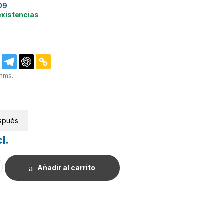
09
existencias
hms.
spués
l.
/4W. cantidad
Añadir al carrito