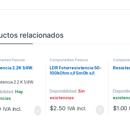
uctos relacionados
entes Pasivos
Componentes Pasivos
Componen
encia 2.2K 1/4W.
LDR Fotorresistencia 50-
Resisten
100kOhm c/l 5mOh s/l.
Disponibilidad:
Sin
Disponibi
bilidad:
Hay
existencias
existen
ncias
$
2.50
$
1.00
0
IVA incl.
IVA incl.