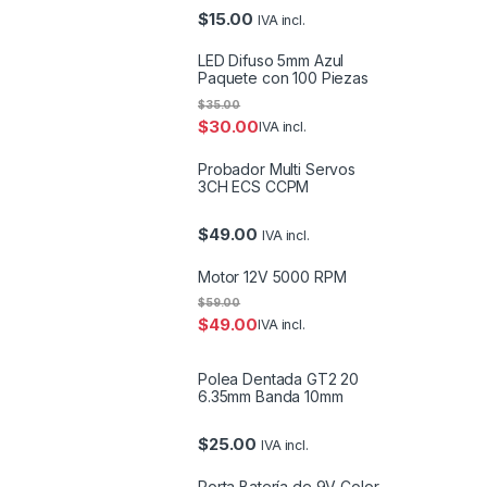
$
15.00
IVA incl.
LED Difuso 5mm Azul
Paquete con 100 Piezas
$
35.00
$
30.00
IVA incl.
Probador Multi Servos
3CH ECS CCPM
$
49.00
IVA incl.
Motor 12V 5000 RPM
$
59.00
$
49.00
IVA incl.
Polea Dentada GT2 20
6.35mm Banda 10mm
$
25.00
IVA incl.
Porta Batería de 9V Color