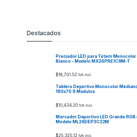
Marcas De Carrusel
Destacados
Preciador LED para Tótem Monocolor
Blanco – Modelo MX26PRE1C8M-T
$
18,701.52
IVA incl.
Tablero Deportivo Monocolor Median
180x70 9 Módulos
$
10,434.20
IVA incl.
Marcador Deportivo LED Grande RGB 
Modelo ML26DEP3C22M
$
25,325.12
IVA incl.