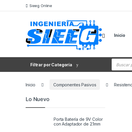
Saltar a la navegación
Saltar al contenido
Sieeg Online
Inicio
Búsqueda
Filtrar por Categoría
Inicio
Componentes Pasivos
Resistenc
Lo Nuevo
Porta Batería de 9V Color
con Adaptador de 2.1mm