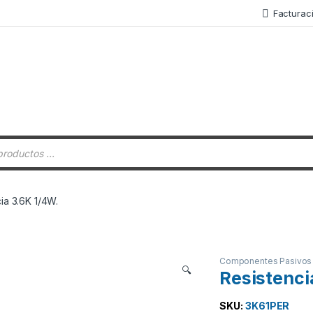
Facturac
 de productos
ia 3.6K 1/4W.
Componentes Pasivos
🔍
Resistenci
SKU:
3K61PER