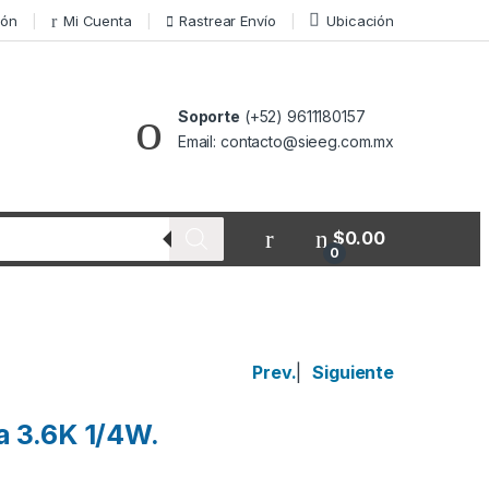
ión
Mi Cuenta
Rastrear Envío
Ubicación
Soporte
(+52) 9611180157
Email: contacto@sieeg.com.mx
$
0.00
0
Prev.
|
Siguiente
a 3.6K 1/4W.