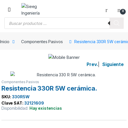
Saltar a la navegación
Saltar al contenido
0
Búsqueda de productos
Inicio
Componentes Pasivos
Resistencia 330R 5W cerámi
Prev.
|
Siguiente
Componentes Pasivos
Resistencia 330R 5W cerámica.
SKU:
330R5W
Clave SAT:
32121609
Disponibilidad:
Hay existencias