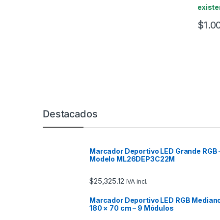
existe
$
1.0
Marcas De Carrusel
Destacados
Marcador Deportivo LED Grande RGB 
Modelo ML26DEP3C22M
$
25,325.12
IVA incl.
Marcador Deportivo LED RGB Median
180 × 70 cm – 9 Módulos