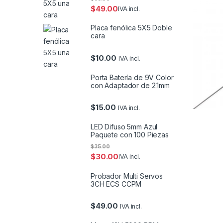
$
49.00
IVA incl.
Placa fenólica 5X5 Doble
cara
$
10.00
IVA incl.
Porta Batería de 9V Color
con Adaptador de 2.1mm
$
15.00
IVA incl.
LED Difuso 5mm Azul
Paquete con 100 Piezas
$
35.00
$
30.00
IVA incl.
Probador Multi Servos
3CH ECS CCPM
$
49.00
IVA incl.