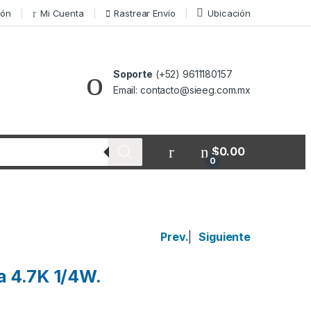
ión
Mi Cuenta
Rastrear Envío
Ubicación
Soporte
(+52) 9611180157
Email: contacto@sieeg.com.mx
$
0.00
0
Prev.
|
Siguiente
a 4.7K 1/4W.