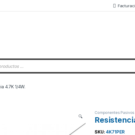
Facturac
 de productos
ia 4.7K 1/4W.
Componentes Pasivos
🔍
Resistenci
SKU:
4K71PER