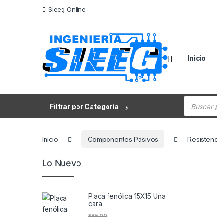
Saltar a la navegación
Saltar al contenido
Sieeg Online
Inicio
Búsqueda
Filtrar por Categoría
Inicio
Componentes Pasivos
Resistenc
Lo Nuevo
Placa fenólica 15X15 Una
cara
$
65.00