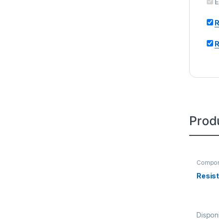
E
R
R
Prod
Compon
Resist
Disponi