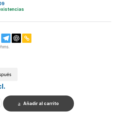
09
existencias
Ohms.
spués
l.
/4W. cantidad
Añadir al carrito