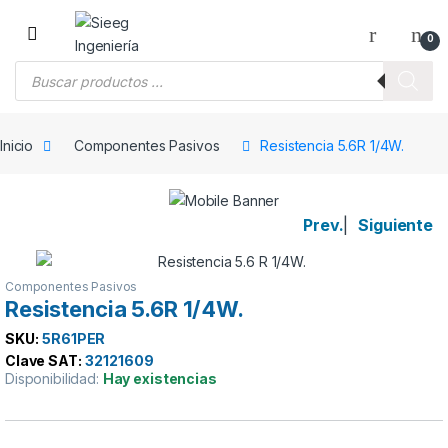
Saltar a la navegación
Saltar al contenido
0
Búsqueda de productos
Inicio
Componentes Pasivos
Resistencia 5.6R 1/4W.
Prev.
|
Siguiente
Componentes Pasivos
Resistencia 5.6R 1/4W.
SKU:
5R61PER
Clave SAT:
32121609
Disponibilidad:
Hay existencias