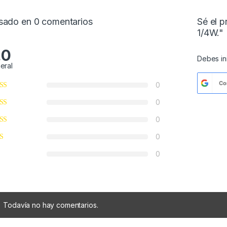
sado en 0 comentarios
Sé el p
1/4W."
.0
Debes
i
eral
Co
0
0
0
0
0
Todavía no hay comentarios.