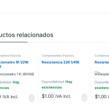
uctos relacionados
entes Pasivos
Componentes Pasivos
Componen
iómetro 1K 1/2W.
Resistencia 22K 1/4W.
Resisten
8
Disponibilidad:
Hay
bilidad:
Hay
Disponibi
existencias
ncias
existen
$
1.00
0
$
1.00
IVA incl.
IVA incl.