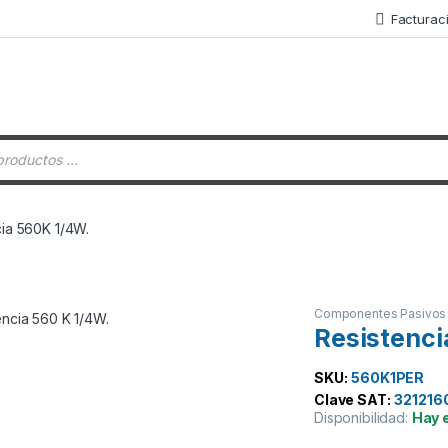
Facturac
 de productos
cia 560K 1/4W.
Componentes Pasivos
Resistenci
SKU:
560K1PER
Clave SAT:
321216
Disponibilidad:
Hay 