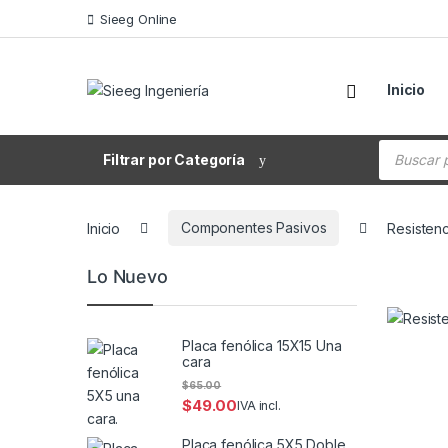
Saltar a la navegación
Saltar al contenido
Sieeg Online
Inicio
Búsqueda
Filtrar por Categoría
Inicio
Componentes Pasivos
Resisten
Lo Nuevo
Placa fenólica 15X15 Una
cara
$
65.00
$
49.00
IVA incl.
Placa fenólica 5X5 Doble