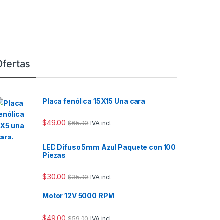
Ofertas
Placa fenólica 15X15 Una cara
$
49.00
$
65.00
IVA incl.
LED Difuso 5mm Azul Paquete con 100
Piezas
$
30.00
$
35.00
IVA incl.
Motor 12V 5000 RPM
$
49.00
$
59.00
IVA incl.