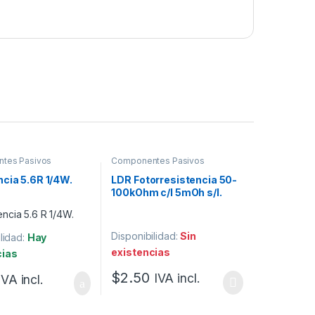
tes Pasivos
Componentes Pasivos
cia 5.6R 1/4W.
LDR Fotorresistencia 50-
100kOhm c/l 5mOh s/l.
Disponibilidad:
Sin
lidad:
Hay
existencias
cias
$
2.50
IVA incl.
IVA incl.