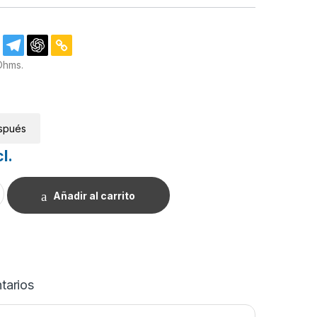
Ohms.
spués
l.
1/4W. cantidad
Añadir al carrito
tarios