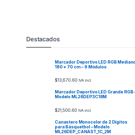
Marcas De Carrusel
Destacados
Marcador Deportivo LED RGB Median
180 × 70 cm – 9 Módulos
$
13,670.60
IVA incl.
Marcador Deportivo LED Grande RGB 
Modelo ML26DEP3C18M
$
21,500.60
IVA incl.
Canastero Monocolor de 2 Dígitos
para Básquetbol – Modelo
ML26DEP_CANAST_1C_2M