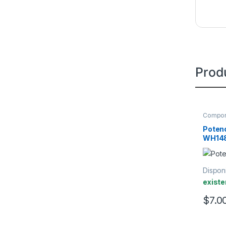
Prod
Compon
Potenc
WH14
Disponi
existe
$
7.0