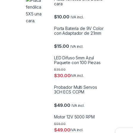
cara
$
10.00
IVA incl.
Porta Batería de 9V Color
con Adaptador de 2.1mm
$
15.00
IVA incl.
LED Difuso 5mm Azul
Paquete con 100 Piezas
$
35.00
$
30.00
IVA incl.
Probador Multi Servos
3CH ECS CCPM
$
49.00
IVA incl.
Motor 12V 5000 RPM
$
59.00
$
49.00
IVA incl.