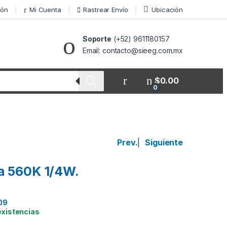
ión
Mi Cuenta
Rastrear Envío
Ubicación
Soporte
(+52) 9611180157
Email: contacto@sieeg.com.mx
$
0.00
0
Prev.
|
Siguiente
a 560K 1/4W.
09
existencias