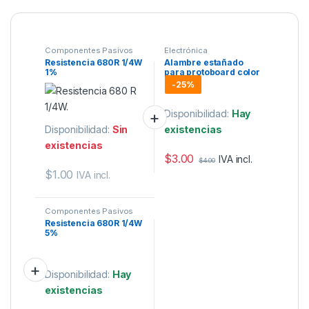
Componentes Pasivos
Electrónica
Resistencia 680R 1/4W
Alambre estañado
1%
para protoboard color
verde 22AWG 1 metro
-
25%
Disponibilidad:
Hay
Disponibilidad:
Sin
existencias
existencias
$
3.00
IVA incl.
$
4.00
$
1.00
IVA incl.
Componentes Pasivos
Resistencia 680R 1/4W
5%
Disponibilidad:
Hay
existencias