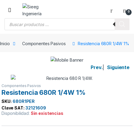
Saltar a la navegación
Saltar al contenido
0
Búsqueda de productos
Inicio
Componentes Pasivos
Resistencia 680R 1/4W 1%
Prev.
|
Siguiente
Componentes Pasivos
Resistencia 680R 1/4W 1%
SKU:
680R1PER
Clave SAT:
32121609
Disponibilidad:
Sin existencias