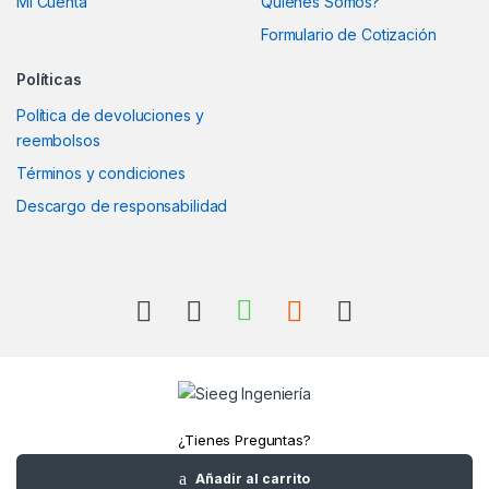
Mi Cuenta
Quienes Somos?
Formulario de Cotización
Políticas
Política de devoluciones y
reembolsos
Términos y condiciones
Descargo de responsabilidad
¿Tienes Preguntas?
Llámanos
Añadir al carrito
+52(961)1180157