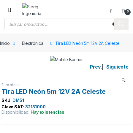
Saltar a la navegación
Saltar al contenido
0
Búsqueda de productos
Inicio
Electrónica
Tira LED Neón 5m 12V 2A Celeste
Prev.
|
Siguiente
🔍
Electrónica
Tira LED Neón 5m 12V 2A Celeste
SKU:
DM51
Clave SAT:
32131000
Disponibilidad:
Hay existencias