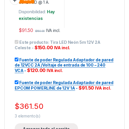
Disponibilidad:
Hay
existencias
$
91.50
IVA incl.
$
150.00
Este producto:
Tira LED Neón 5m 12V 2A
$
150.00
Celeste
-
IVA incl.
Fuente de poder Regulada Adaptador de pared
de 12VCC 2A /Voltaje de entrada de 100 – 240
$
120.00
VCA
-
IVA incl.
Fuente de poder Regulada Adaptador de pared
$
91.50
EPCOM POWERLINE de 12V 1A
-
IVA incl.
$
361.50
3
elemento(s)
Agregar todo al carrito