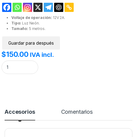
Voltaje de operación:
12V 2A.
Tipo:
Luz Neón.
Tamaño:
5 metros.
Guardar para después
$
150.00
IVA incl.
Tira LED Neón 5m 12V 2A Celeste cantidad
Accesorios
Comentarios