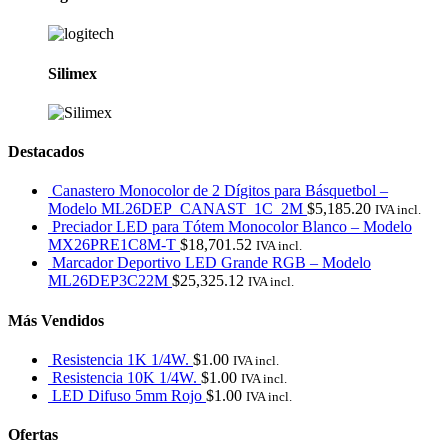
Silimex
Destacados
Canastero Monocolor de 2 Dígitos para Básquetbol –
Modelo ML26DEP_CANAST_1C_2M
$
5,185.20
IVA incl.
Preciador LED para Tótem Monocolor Blanco – Modelo
MX26PRE1C8M-T
$
18,701.52
IVA incl.
Marcador Deportivo LED Grande RGB – Modelo
ML26DEP3C22M
$
25,325.12
IVA incl.
Más Vendidos
Resistencia 1K 1/4W.
$
1.00
IVA incl.
Resistencia 10K 1/4W.
$
1.00
IVA incl.
LED Difuso 5mm Rojo
$
1.00
IVA incl.
Ofertas