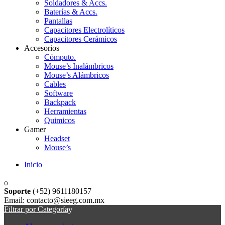
Soldadores & Accs.
Baterías & Accs.
Pantallas
Capacitores Electrolíticos
Capacitores Cerámicos
Accesorios
Cómputo.
Mouse’s Inalámbricos
Mouse’s Alámbricos
Cables
Software
Backpack
Herramientas
Quimicos
Gamer
Headset
Mouse’s
Inicio
Soporte
(+52) 9611180157
Email: contacto@sieeg.com.mx
Filtrar por Categoría