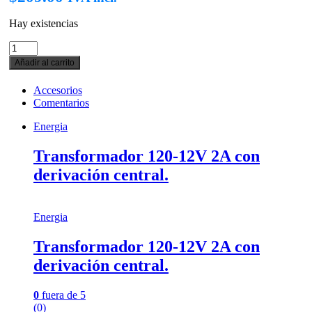
Hay existencias
Transformador
120-
Añadir al carrito
12V
2A
con
Accesorios
derivación
Comentarios
central.
cantidad
Energia
Transformador 120-12V 2A con
derivación central.
Energia
Transformador 120-12V 2A con
derivación central.
0
fuera de 5
(0)