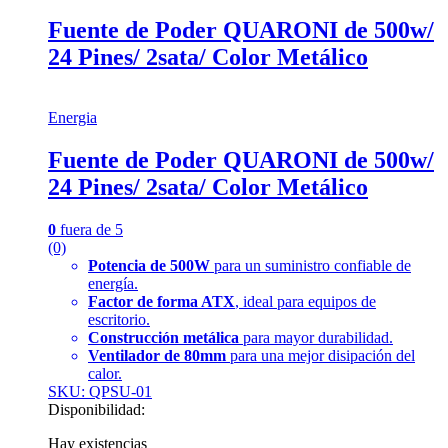
Fuente de Poder QUARONI de 500w/
24 Pines/ 2sata/ Color Metálico
Energia
Fuente de Poder QUARONI de 500w/
24 Pines/ 2sata/ Color Metálico
0
fuera de 5
(0)
Potencia de 500W
para un suministro confiable de
energía.
Factor de forma ATX
, ideal para equipos de
escritorio.
Construcción metálica
para mayor durabilidad.
Ventilador de 80mm
para una mejor disipación del
calor.
SKU: QPSU-01
Disponibilidad:
Hay existencias