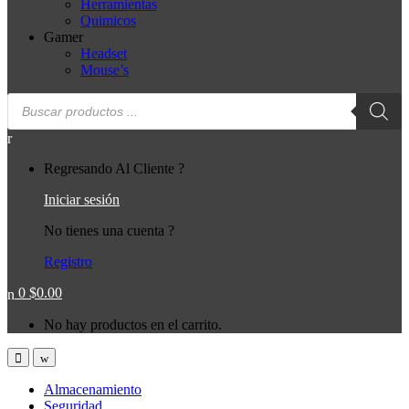
Herramientas
Quimicos
Gamer
Headset
Mouse’s
Búsqueda
de
productos
Regresando Al Cliente ?
Iniciar sesión
No tienes una cuenta ?
Registro
0
$
0.00
No hay productos en el carrito.
Almacenamiento
Seguridad