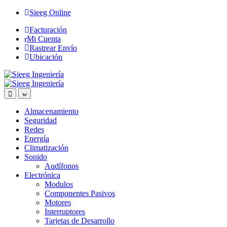
Saltar
Saltar
Sieeg Online
a
al
Facturación
la
contenido
Mi Cuenta
navegación
Rastrear Envío
Ubicación
Almacenamiento
Seguridad
Redes
Energía
Climatización
Sonido
Audífonos
Electrónica
Modulos
Componentes Pasivos
Motores
Interruptores
Tarjetas de Desarrollo