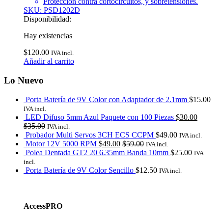
Protección contra cortocircuitos, y sobretensiones.
SKU: PSD1202D
Disponibilidad:
Hay existencias
$
120.00
IVA incl.
Añadir al carrito
Lo Nuevo
Porta Batería de 9V Color con Adaptador de 2.1mm
$
15.00
IVA incl.
LED Difuso 5mm Azul Paquete con 100 Piezas
$
30.00
$
35.00
IVA incl.
Probador Multi Servos 3CH ECS CCPM
$
49.00
IVA incl.
Motor 12V 5000 RPM
$
49.00
$
59.00
IVA incl.
Polea Dentada GT2 20 6.35mm Banda 10mm
$
25.00
IVA
incl.
Porta Batería de 9V Color Sencillo
$
12.50
IVA incl.
Marcas De Carrusel
AccessPRO