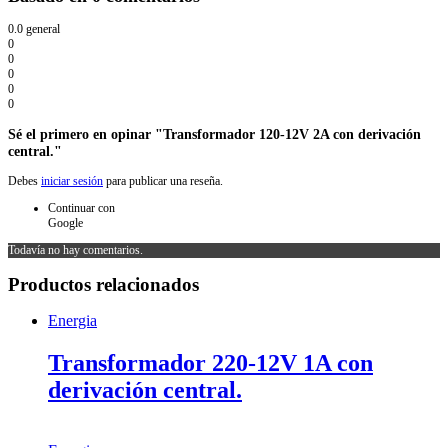
0.0
general
0
0
0
0
0
Sé el primero en opinar "Transformador 120-12V 2A con derivación
central."
Debes
iniciar sesión
para publicar una reseña.
Continuar con
Google
Todavía no hay comentarios.
Productos relacionados
Energia
Transformador 220-12V 1A con
derivación central.