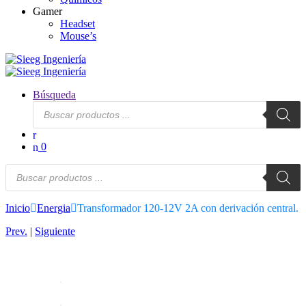
Gamer
Headset
Mouse’s
Búsqueda
Búsqueda
de
productos
0
Búsqueda
de
productos
Inicio
Energia
Transformador 120-12V 2A con derivación central.
Prev.
|
Siguiente