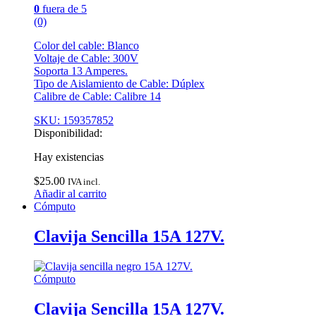
0
fuera de 5
(0)
Color del cable: Blanco
Voltaje de Cable: 300V
Soporta 13 Amperes.
Tipo de Aislamiento de Cable: Dúplex
Calibre de Cable: Calibre 14
SKU: 159357852
Disponibilidad:
Hay existencias
$
25.00
IVA incl.
Añadir al carrito
Cómputo
Clavija Sencilla 15A 127V.
Cómputo
Clavija Sencilla 15A 127V.