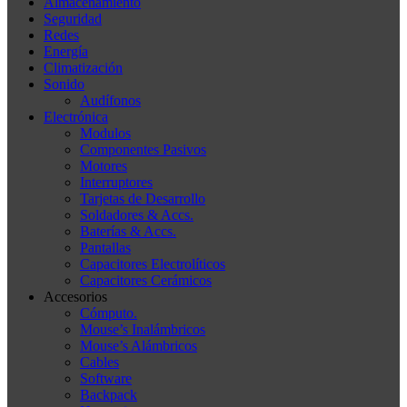
Almacenamiento
Seguridad
Redes
Energía
Climatización
Sonido
Audífonos
Electrónica
Modulos
Componentes Pasivos
Motores
Interruptores
Tarjetas de Desarrollo
Soldadores & Accs.
Baterías & Accs.
Pantallas
Capacitores Electrolíticos
Capacitores Cerámicos
Accesorios
Cómputo.
Mouse’s Inalámbricos
Mouse’s Alámbricos
Cables
Software
Backpack