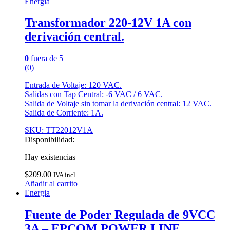
Energia
Transformador 220-12V 1A con
derivación central.
0
fuera de 5
(0)
Entrada de Voltaje: 120 VAC.
Salidas con Tap Central: -6 VAC / 6 VAC.
Salida de Voltaje sin tomar la derivación central: 12 VAC.
Salida de Corriente: 1A.
SKU: TT22012V1A
Disponibilidad:
Hay existencias
$
209.00
IVA incl.
Añadir al carrito
Energia
Fuente de Poder Regulada de 9VCC
3A – EPCOM POWER LINE