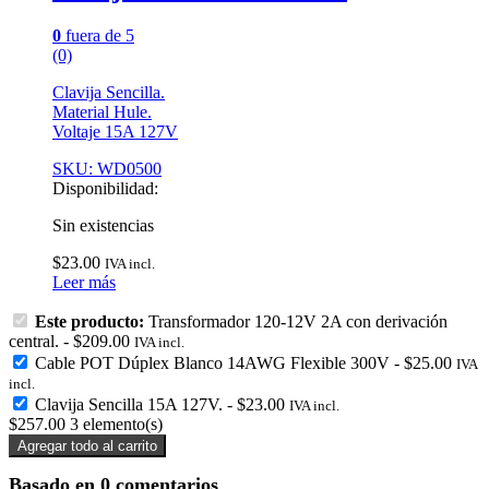
0
fuera de 5
(0)
Clavija Sencilla.
Material Hule.
Voltaje 15A 127V
SKU: WD0500
Disponibilidad:
Sin existencias
$
23.00
IVA incl.
Leer más
Este producto:
Transformador 120-12V 2A con derivación
central.
-
$
209.00
IVA incl.
Cable POT Dúplex Blanco 14AWG Flexible 300V
-
$
25.00
IVA
incl.
Clavija Sencilla 15A 127V.
-
$
23.00
IVA incl.
$
257.00
3
elemento(s)
Agregar todo al carrito
Basado en 0 comentarios